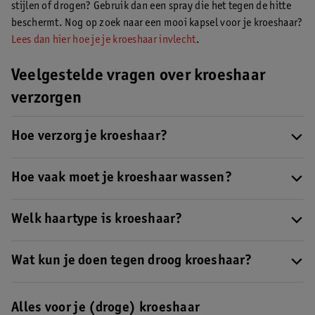
stijlen of drogen? Gebruik dan een spray die het tegen de hitte
beschermt. Nog op zoek naar een mooi kapsel voor je kroeshaar?
Lees dan hier hoe je je kroeshaar invlecht
.
Veelgestelde vragen over kroeshaar
verzorgen
Hoe verzorg je kroeshaar?
Zorg goed voor je kroeshaar door het niet te vaak te wassen, voor
extra hydratatie te zorgen en geen föhn of stylingtool te
Hoe vaak moet je kroeshaar wassen?
gebruiken.
Check hier al onze tips voor het verzorgen van
Was je kroeshaar zo min mogelijk, maximaal één keer per week
kroeshaar
.
met een sulfaatvrije shampoo.
Welk haartype is kroeshaar?
Lees hier meer over het wassen
van je haar
.
Kroeshaar valt onder
krultype 4
.
Wat kun je doen tegen droog kroeshaar?
Hydrateren is een must voor (droog) kroeshaar. Gebruik een
leave-in conditioner en haarolie voor hydratatie en om het vocht
Alles voor je (droge) kroeshaar