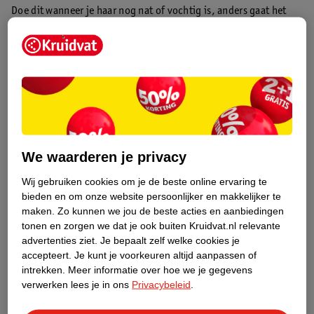
Doe dit wanneer je haar nog nat of vochtig is, anders gaat het
pluizen. Gebruik je toch liever een
kam
? Kies dan voor een grove
kam waarbij de tanden ver uit elkaar staan of koop een afrokam.
Als je een haarborstel voor je kroeshaar wilt gebruiken, ga je
voor een detangler of gebogen haarborstel.
Hier ontdek je meer
over welke haarborstel je nodig hebt voor jouw krullen
.
Zo verzorg je (droog) kroeshaar: 7 tips
We waarderen je privacy
Kroeshaar valt onder
krultype 4
. Voorzichtig zijn en intensief
hydrateren, dat zijn de basisregels voor (droog) kroeshaar.
Wij gebruiken cookies om je de beste online ervaring te
bieden en om onze website persoonlijker en makkelijker te
maken.
Zo kunnen we jou de beste acties en aanbiedingen
tonen en zorgen we dat je ook buiten Kruidvat.nl relevante
advertenties ziet.
Je bepaalt zelf welke cookies je
“Voorzichtig zijn en intensief hydrateren, dat zijn
accepteert.
Je kunt je voorkeuren altijd aanpassen of
de basisregels voor (droog) kroeshaar.“
intrekken.
Meer informatie over hoe we je gegevens
verwerken lees je in ons
Privacybeleid
.