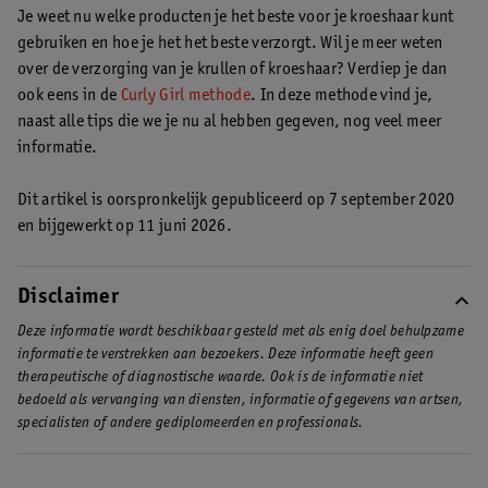
in je haar vast te houden. Gebruik ook altijd
speciale producten
Je weet nu welke producten je het beste voor je kroeshaar kunt
voor krullenverzorging
.
gebruiken en hoe je het het beste verzorgt. Wil je meer weten
over de verzorging van je krullen of kroeshaar? Verdiep je dan
ook eens in de
Curly Girl methode
. In deze methode vind je,
naast alle tips die we je nu al hebben gegeven, nog veel meer
informatie.
Dit artikel is oorspronkelijk gepubliceerd op 7 september 2020
en bijgewerkt op 11 juni 2026.
Disclaimer
Deze informatie wordt beschikbaar gesteld met als enig doel behulpzame
informatie te verstrekken aan bezoekers. Deze informatie heeft geen
therapeutische of diagnostische waarde. Ook is de informatie niet
bedoeld als vervanging van diensten, informatie of gegevens van artsen,
specialisten of andere gediplomeerden en professionals.