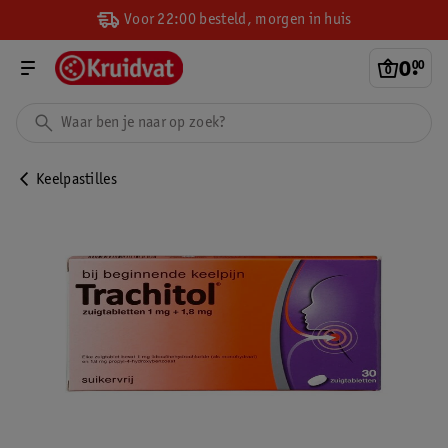
Voor 22:00 besteld, morgen in huis
0
.
00
Keelpastilles