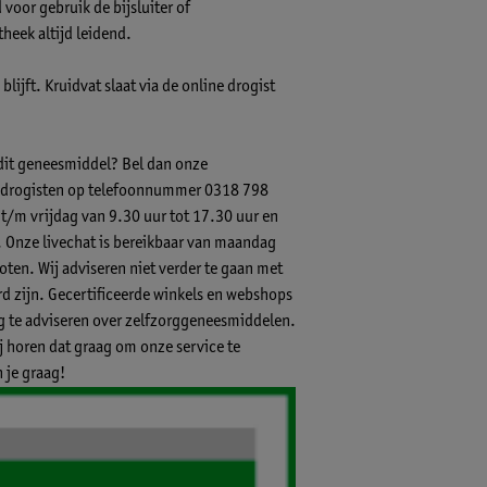
voor gebruik de bijsluiter of
theek altijd leidend.
lijft. Kruidvat slaat via de online drogist
 dit geneesmiddel? Bel dan onze
-) drogisten op telefoonnummer 0318 798
 t/m vrijdag van 9.30 uur tot 17.30 uur en
.
Onze livechat
is bereikbaar van maandag
ten. Wij adviseren niet verder te gaan met
 zijn. Gecertificeerde winkels en webshops
ig te adviseren over zelfzorggeneesmiddelen.
ij horen dat graag om onze service te
 je graag!