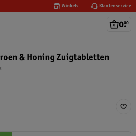
Winkels
Klantenservice
0
.
00
itroen & Honing Zuigtabletten
s