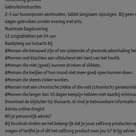
Toelichting gebruik
Gebruiksinstructies
2-3 uur tussenpozen aanhouden, tablet langzaam opzuigen. Bij geen ve
dagen gebruiken zonder overleg met arts.
Maximale Dagdosering
12 zuigtabletten per 24 uur
Raadpleeg uw huisarts bij
#Mensen die benauwd zijn of een piepende of gierende ademhaling h
#Mensen met klachten aan uitsluitend één kant van het hoofd.
#Mensen die niet (goed) kunnen drinken of slikken.
#Mensen die kwijlen of hun mond niet meer goed open kunnen doen.
#Mensen die steeds zieker worden.
#Mensen met een chronische ziekte of die vast (chronisch) geneesmid
#Mensen die langer dan 10 dagen keelpijn hebben met daarbij minimaa
Download de bijsluiter
Op thuisarts.nl vind je betrouwbare informatie
Advies online drogist
Wil je persoonlijk advies?
Bij Kruidvat vinden we het belangrijk dat je jouw zelfzorg producten 
vragen of twijfel je of dit het zelfzorg product voor jou is? Krijg advie