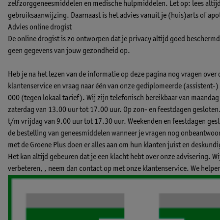
zelfzorggeneesmiddelen en medische hulpmiddelen. Let op: lees altijd 
gebruiksaanwijzing. Daarnaast is het advies vanuit je (huis)arts of apo
Advies online drogist
De online drogist is zo ontworpen dat je privacy altijd goed beschermd b
geen gegevens van jouw gezondheid op.
Heb je na het lezen van de informatie op deze pagina nog vragen over
klantenservice en vraag naar één van onze gediplomeerde (assistent
000 (tegen lokaal tarief). Wij zijn telefonisch bereikbaar van maandag
zaterdag van 13.00 uur tot 17.00 uur. Op zon- en feestdagen gesloten
t/m vrijdag van 9.00 uur tot 17.30 uur. Weekenden en feestdagen geslo
de bestelling van geneesmiddelen wanneer je vragen nog onbeantwoord
met de Groene Plus doen er alles aan om hun klanten juist en deskund
Het kan altijd gebeuren dat je een klacht hebt over onze advisering. W
verbeteren, ,
neem dan contact op met onze klantenservice.
We helpen