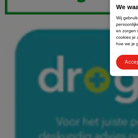
We waa
Wij gebrui
persoonlijk
en zorgen w
cookies je 
hoe we je 
Acce