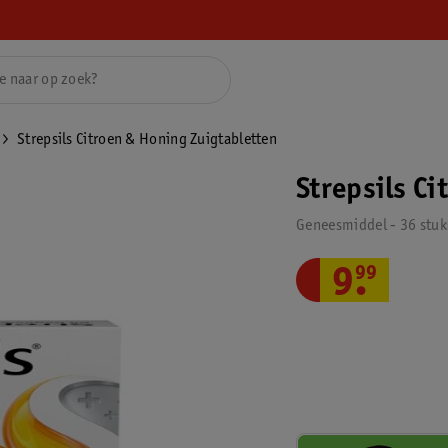
Strepsils Citroen & Honing Zuigtabletten
Strepsils C
Geneesmiddel - 36 stuk
9
.
99