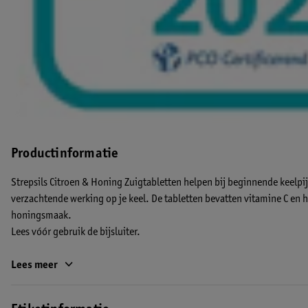
Productinformatie
Strepsils Citroen & Honing Zuigtabletten helpen bij beginnende keelpi
verzachtende werking op je keel. De tabletten bevatten vitamine C en 
honingsmaak.
Lees vóór gebruik de bijsluiter.
De kenmerken van de Strepsils Citroen & Honing Zuigtabletten:
Lees meer
• Verlichten je keelpijn na vijf minuten
• Langdurige werking, tot wel twee uur