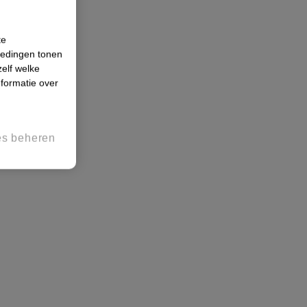
te
iedingen tonen
zelf welke
formatie over
es beheren