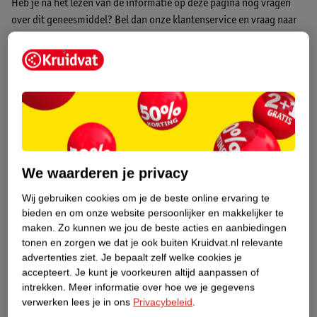
Heb je na het lezen van de informatie op deze pagina nog vragen
over dit geneesmiddel? Bel dan onze klantenservice en vraag naar
één van onze gediplomeerde (assistent-) drogisten op
telefoonnummer 0318 798 000 (tegen lokaal tarief). Wij zijn
telefonisch bereikbaar van maandag t/m vrijdag van 9.30 uur tot
17.30 uur en zaterdag van 13.00 uur tot 17.00 uur. Op zon- en
feestdagen gesloten.
Onze livechat
is bereikbaar van maandag t/m
vrijdag van 9.00 uur tot 17.30 uur. Weekenden en feestdagen
gesloten. Wij adviseren niet verder te gaan met de bestelling van
geneesmiddelen wanneer je vragen nog onbeantwoord zijn.
We waarderen je privacy
Gecertificeerde winkels en webshops met de Groene Plus doen er
alles aan om hun klanten juist en deskundig te adviseren over
Wij gebruiken cookies om je de beste online ervaring te
zelfzorggeneesmiddelen. Het kan altijd gebeuren dat je een klacht
bieden en om onze website persoonlijker en makkelijker te
hebt over onze advisering. Wij horen dat graag om onze service te
maken.
Zo kunnen we jou de beste acties en aanbiedingen
verbeteren, ,
neem dan contact op met onze klantenservice.
We
tonen en zorgen we dat je ook buiten Kruidvat.nl relevante
advertenties ziet.
Je bepaalt zelf welke cookies je
helpen je graag!
accepteert.
Je kunt je voorkeuren altijd aanpassen of
intrekken.
Meer informatie over hoe we je gegevens
verwerken lees je in ons
Privacybeleid
.