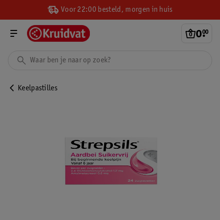
Voor 22:00 besteld, morgen in huis
0
.
00
Keelpastilles