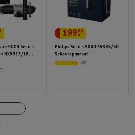
9
199
.
99
care 9000 Series
Philips Series 5000 S5885/50
an HX9913/18
Scheerapparaat
Tandenborstel
89
7