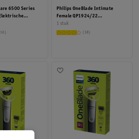
care 6500 Series
Philips OneBlade Intimate
lektrische
Female QP1924/22
el
Scheerapparaat En Trimmer
1 stuk
16
38