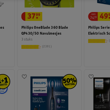
van
37
.
99
49
74
.
99
ies
Philips OneBlade 360 Blade
Philips Ser
QP430/50 Navulmesjes
Elektrisch S
3 stuks
2391