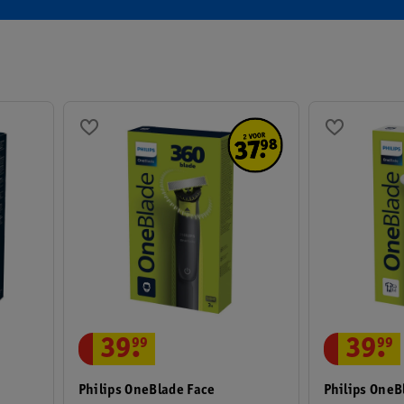
39
.
99
39
.
99
Philips OneBlade Face
Philips OneB