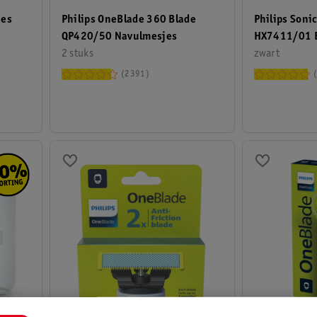
ies
Philips OneBlade 360 Blade
Philips Soni
QP420/50 Navulmesjes
HX7411/01 E
2 stuks
Tandenborst
zwart
2391