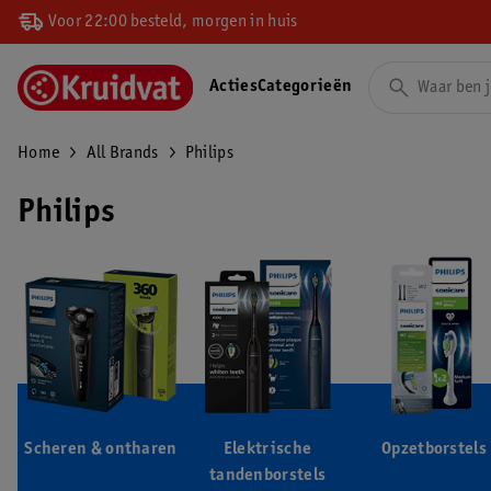
Voor 22:00 besteld, morgen in huis
Acties
Categorieën
Home
All Brands
Philips
Philips
Scheren & ontharen
Elektrische
Opzetborstels
tandenborstels