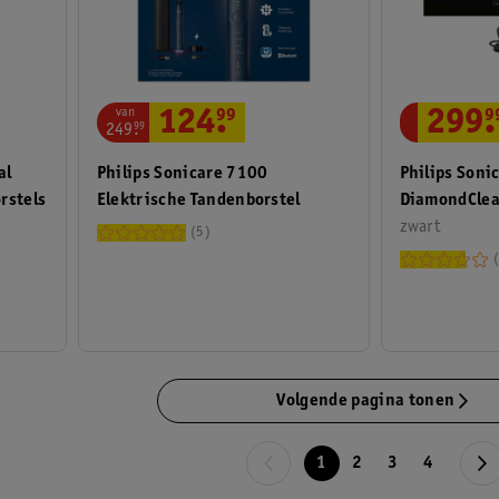
van
299
.
9
124
.
99
249
.
99
al
Philips Soni
Philips Sonicare 7100
rstels
DiamondCle
Elektrische Tandenborstel
Elektrische 
zwart
5
Volgende pagina tonen
1
2
3
4