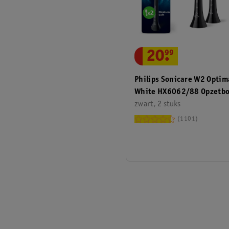
20
.
99
Philips Sonicare W2 Optim
White HX6062/88 Opzetbo
zwart, 2 stuks
1101