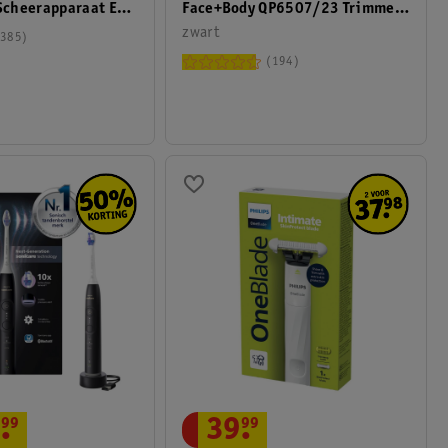
Face+Body QP6507/23 Trimmer,
cheerapparaat En
Scheerapparaat En Styler
zwart
385
194
.
99
39
.
99