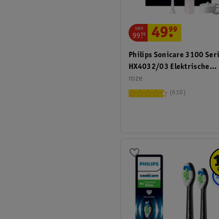
van
49
.
99
99
.
99
Philips Sonicare 3100 Ser
HX4032/03 Elektrische
Tandenborstel
roze
610