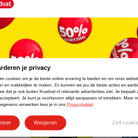
27
.
99
49
.
99
ies
Philips OneBlade Anti-Friction
Philips OneB
Blade QP225/50 Navulmesjes
QP2734/23 S
2 stuks
550
rderen je privacy
ken cookies om je de beste online ervaring te bieden en om onze websi
er en makkelijker te maken.
Zo kunnen we jou de beste acties en aanb
e dat je ook buiten Kruidvat.nl relevante advertenties ziet.
Je bepaalt 
accepteert.
Je kunt je voorkeuren altijd aanpassen of intrekken.
Meer in
gegevens verwerken lees je in ons
Privacybeleid
.
pteer
Weigeren
Zelf cooki