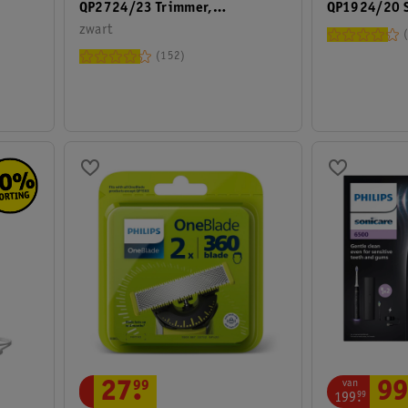
QP2724/23 Trimmer,
QP1924/20 S
Scheerapparaat En Styler
zwart
Trimmer
152
van
27
.
99
99
199
.
99