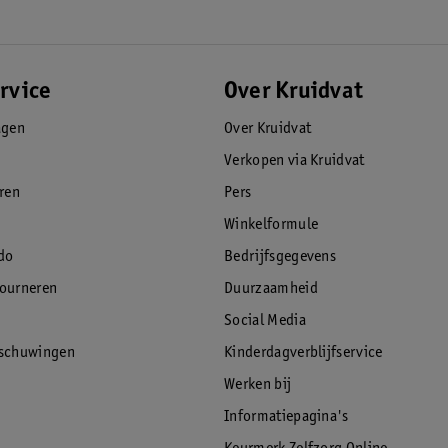
rvice
Over Kruidvat
agen
Over Kruidvat
Verkopen via Kruidvat
eren
Pers
Winkelformule
do
Bedrijfsgegevens
tourneren
Duurzaamheid
Social Media
rschuwingen
Kinderdagverblijfservice
Werken bij
Informatiepagina's