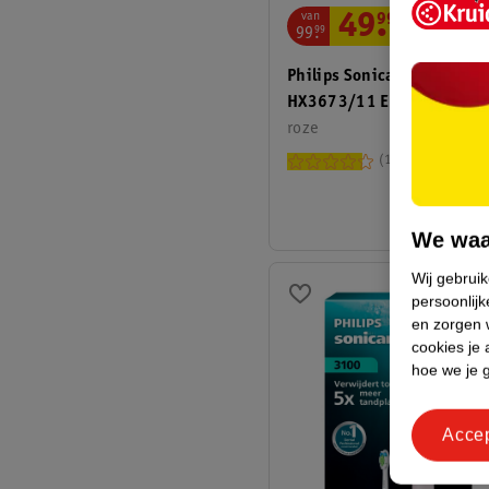
van
49
.
99
99
.
99
Philips Sonicare 3100 Ser
HX3673/11 Elektrische
Tandenborstel
roze
12
We waa
Wij gebrui
persoonlijk
en zorgen w
cookies je 
hoe we je 
Acce