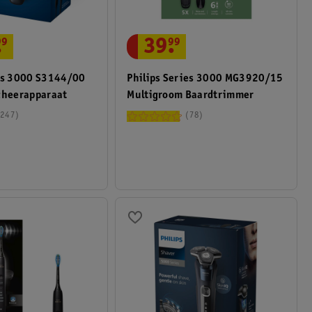
.
99
39
.
99
ies 3000 S3144/00
Philips Series 3000 MG3920/15
cheerapparaat
Multigroom Baardtrimmer
247
78