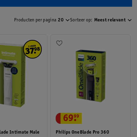
Producten per pagina
20
Sorteer op:
Meest relevant
69
.
99
Philips OneBlade Pro 360
lade Intimate Male