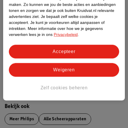
maken.
Zo kunnen we jou de beste acties en aanbiedingen
Productinformatie
tonen en zorgen we dat je ook buiten Kruidvat.nl relevante
advertenties ziet.
Je bepaalt zelf welke cookies je
accepteert.
Je kunt je voorkeuren altijd aanpassen of
Etiketinformatie
intrekken.
Meer informatie over hoe we je gegevens
verwerken lees je in ons
Privacybeleid
.
Nature Impact Score
Dit product heeft (nog) geen Nature
Accepteer
Impact Score.
Meer informatie
Weigeren
Bestel & Bezorginformatie
Zelf cookies beheren
Bekijk ook
Meer
Philips
Alle Scheerapparaten