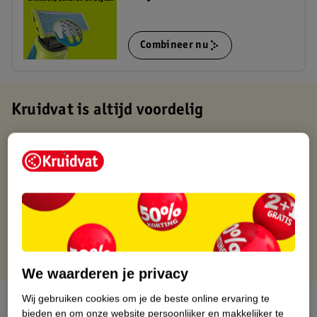
Combineer nu
Kruidvat is altijd voordelig
Gratis ophalen in de winkel
Op werkdagen voor 22:00 uur besteld, volgende dag in huis
Gratis thuisbezorgd vanaf 50.00
Gratis retourneren binnen 30 dagen
Gratis punten met je Kruidvat kaart
We waarderen je privacy
Wij gebruiken cookies om je de beste online ervaring te
Over dit product
bieden en om onze website persoonlijker en makkelijker te