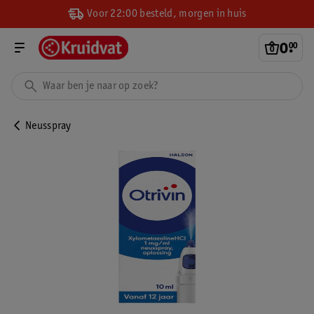
Voor 22:00 besteld, morgen in huis
0
.
00
Neusspray