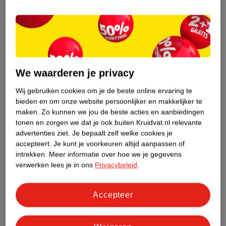
geneesmiddelen wanneer je vragen nog onbeantwoord zijn.
Gecertificeerde winkels en webshops met de Groene Plus doen er
alles aan om hun klanten juist en deskundig te adviseren over
zelfzorggeneesmiddelen. Het kan altijd gebeuren dat je een klacht
hebt over onze advisering. Wij horen dat graag om onze service te
verbeteren, ,
neem dan contact op met onze klantenservice.
We
We waarderen je privacy
helpen je graag!
Wij gebruiken cookies om je de beste online ervaring te
bieden en om onze website persoonlijker en makkelijker te
maken.
Zo kunnen we jou de beste acties en aanbiedingen
tonen en zorgen we dat je ook buiten Kruidvat.nl relevante
advertenties ziet.
Je bepaalt zelf welke cookies je
accepteert.
Je kunt je voorkeuren altijd aanpassen of
intrekken.
Meer informatie over hoe we je gegevens
verwerken lees je in ons
Privacybeleid
.
Accepteer