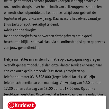
twijfel je of dit het zelfzorg product voor jou is? Krijg advies via
onze online drogist over het gebruik van zelfzorggeneesmiddelen
en medische hulpmiddelen. Let op: lees altijd voor gebruik de
bijsluiter of gebruiksaanwijzing. Daarnaast is het advies vanuit je
(huis)arts of apotheek altijd leidend.
Advies online drogist
De online drogist is zo ontworpen dat je privacy altijd goed
beschermd blijft. Kruidvat slaat via de online drogist geen gegevens
van jouw gezondheid op.
Heb je na het lezen van de informatie op deze pagina nog vragen
over dit geneesmiddel? Bel dan onze klantenservice en vraag naar
één van onze gediplomeerde (assistent-) drogisten op
telefoonnummer 0318 798 000 (tegen lokaal tarief). Wij zijn
telefonisch bereikbaar van maandag t/m vrijdag van 9.30 uur tot
17.30 uur en zaterdag van 13.00 uur tot 17.00 uur. Op zon- en
feestdagen gesloten.
Onze livechat
is bereikbaar van maandag t/m
vrijdag van 9.00 uur tot 17.30 uur. Weekenden en feestdagen
gesloten. Wij adviseren niet verder te gaan met de bestelling van