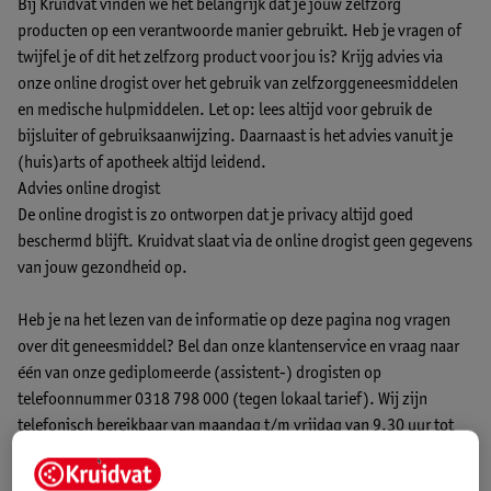
Bij Kruidvat vinden we het belangrijk dat je jouw zelfzorg
producten op een verantwoorde manier gebruikt. Heb je vragen of
twijfel je of dit het zelfzorg product voor jou is? Krijg advies via
onze online drogist over het gebruik van zelfzorggeneesmiddelen
en medische hulpmiddelen. Let op: lees altijd voor gebruik de
bijsluiter of gebruiksaanwijzing. Daarnaast is het advies vanuit je
(huis)arts of apotheek altijd leidend.
Advies online drogist
De online drogist is zo ontworpen dat je privacy altijd goed
beschermd blijft. Kruidvat slaat via de online drogist geen gegevens
van jouw gezondheid op.
Heb je na het lezen van de informatie op deze pagina nog vragen
over dit geneesmiddel? Bel dan onze klantenservice en vraag naar
één van onze gediplomeerde (assistent-) drogisten op
telefoonnummer 0318 798 000 (tegen lokaal tarief). Wij zijn
telefonisch bereikbaar van maandag t/m vrijdag van 9.30 uur tot
17.30 uur en zaterdag van 13.00 uur tot 17.00 uur. Op zon- en
feestdagen gesloten.
Onze livechat
is bereikbaar van maandag t/m