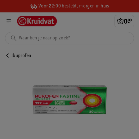
Voor 22:00 besteld, morgen in huis
0
.
00
Ibuprofen