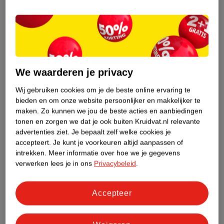
vrijdag van 9.00 uur tot 17.30 uur. Weekenden en feestdagen
gesloten. Wij adviseren niet verder te gaan met de bestelling van
geneesmiddelen wanneer je vragen nog onbeantwoord zijn.
Gecertificeerde winkels en webshops met de Groene Plus doen er
alles aan om hun klanten juist en deskundig te adviseren over
zelfzorggeneesmiddelen. Het kan altijd gebeuren dat je een klacht
We waarderen je privacy
hebt over onze advisering. Wij horen dat graag om onze service te
Wij gebruiken cookies om je de beste online ervaring te
verbeteren, ,
neem dan contact op met onze klantenservice.
We
bieden en om onze website persoonlijker en makkelijker te
helpen je graag!
maken.
Zo kunnen we jou de beste acties en aanbiedingen
tonen en zorgen we dat je ook buiten Kruidvat.nl relevante
advertenties ziet.
Je bepaalt zelf welke cookies je
accepteert.
Je kunt je voorkeuren altijd aanpassen of
intrekken.
Meer informatie over hoe we je gegevens
verwerken lees je in ons
Privacybeleid
.
Accepteer