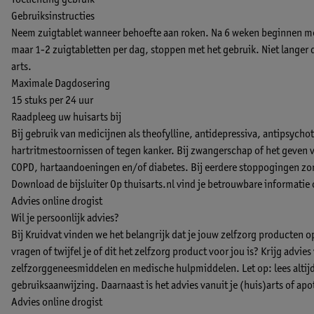
Toelichting gebruik
Gebruiksinstructies
Neem zuigtablet wanneer behoefte aan roken. Na 6 weken beginnen me
maar 1-2 zuigtabletten per dag, stoppen met het gebruik. Niet lange
arts.
Maximale Dagdosering
15 stuks per 24 uur
Raadpleeg uw huisarts bij
Bij gebruik van medicijnen als theofylline, antidepressiva, antipsycho
hartritmestoornissen of tegen kanker. Bij zwangerschap of het geven v
COPD, hartaandoeningen en/of diabetes. Bij eerdere stoppogingen zon
Download de bijsluiter
Op thuisarts.nl vind je betrouwbare informatie
Advies online drogist
Wil je persoonlijk advies?
Bij Kruidvat vinden we het belangrijk dat je jouw zelfzorg producten 
vragen of twijfel je of dit het zelfzorg product voor jou is? Krijg advie
zelfzorggeneesmiddelen en medische hulpmiddelen. Let op: lees altijd 
gebruiksaanwijzing. Daarnaast is het advies vanuit je (huis)arts of apo
Advies online drogist