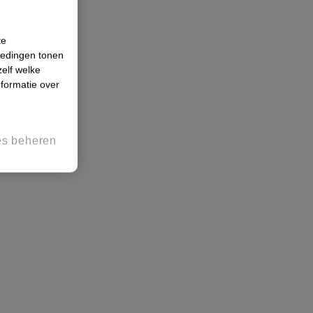
te
iedingen tonen
zelf welke
formatie over
es beheren