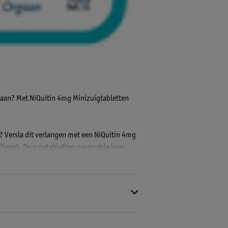
ngaan? Met NiQuitin 4mg Minizuigtabletten
t? Versla dit verlangen met een NiQuitin 4mg
lleen). De zuigtabletten geven drie keer
trek in een sigaret te verminderen en
is een overwinning voor jezelf.