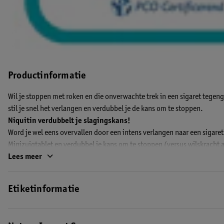
Productinformatie
Wil je stoppen met roken en die onverwachte trek in een sigaret tege
stil je snel het verlangen en verdubbel je de kans om te stoppen.
Niquitin verdubbelt je slagingskans!
Word je wel eens overvallen door een intens verlangen naar een sigare
Minizuigtablet en verdubbel je kans om te stoppen (versus wilskracht a
sneller de volledige dosis nicotine af dan nicotine kauwgom om snel je 
Lees meer
ontwenningsverschijnselen te verlichten. Elke sigaret die je niet rookt 
Etiketinformatie
De voordelen van NiQuitin 4mg Minizuigtabletten:
• Vermindert snel de onverwachte trek in een sigaret
• Verlicht afkickverschijnselen