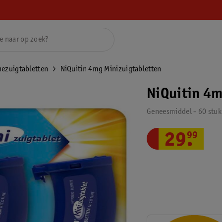
nezuigtabletten
NiQuitin 4mg Minizuigtabletten
NiQuitin 4m
Geneesmiddel - 60 stuk
29
.
99