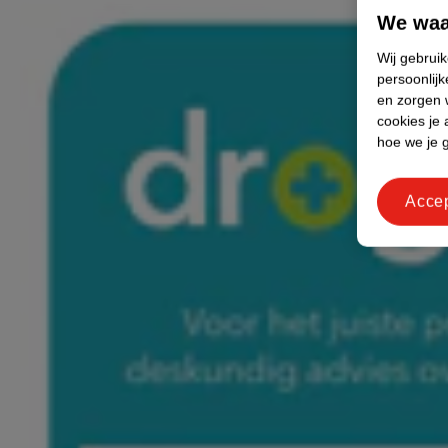
We waa
Wij gebrui
persoonlijk
en zorgen w
cookies je 
hoe we je 
Acce