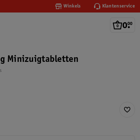
Winkels
Klantenservice
0
.
00
g Minizuigtabletten
s