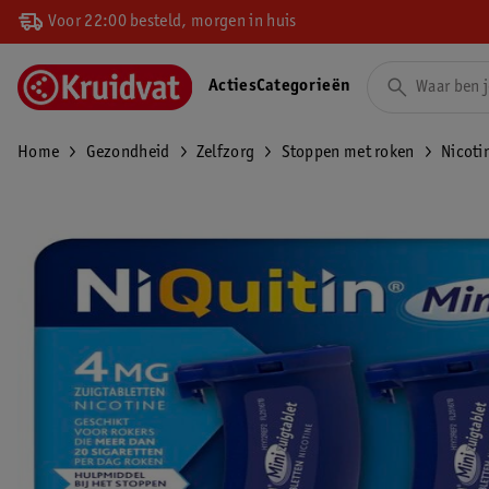
Voor 22:00 besteld, morgen in huis
Acties
Categorieën
Home
Gezondheid
Zelfzorg
Stoppen met roken
Nicoti