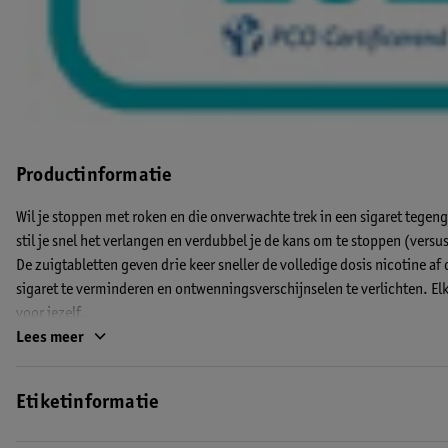
Productinformatie
Wil je stoppen met roken en die onverwachte trek in een sigaret tege
stil je snel het verlangen en verdubbel je de kans om te stoppen (versu
De zuigtabletten geven drie keer sneller de volledige dosis nicotine a
sigaret te verminderen en ontwenningsverschijnselen te verlichten. Elke
voor jezelf.
Lees meer
De voordelen van NiQuitin Minizuigtabetten:
• Verminderen snel de onverwachte trek in een sigaret
Etiketinformatie
• Verlichten afkickverschijnselen
• Verdubbelen de slagingskans om te stoppen met roken