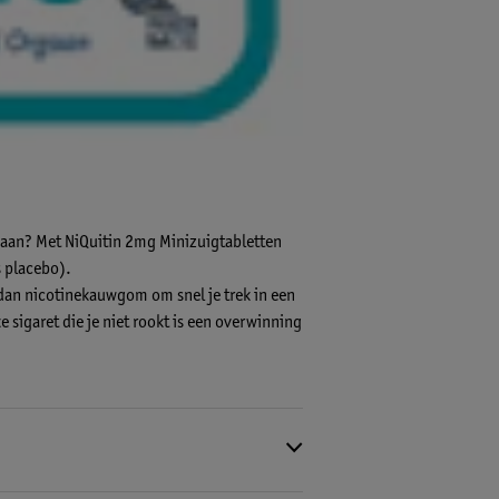
ngaan? Met NiQuitin 2mg Minizuigtabletten
s placebo).
f dan nicotinekauwgom om snel je trek in een
 sigaret die je niet rookt is een overwinning