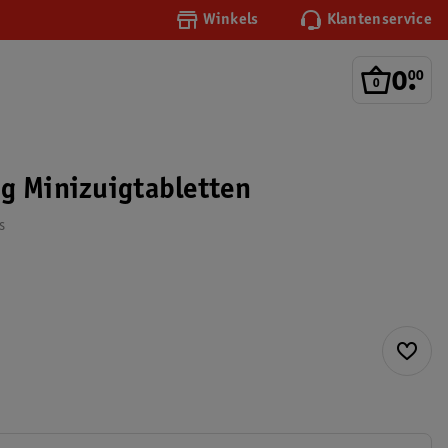
Winkels
Klantenservice
0
.
00
g Minizuigtabletten
s