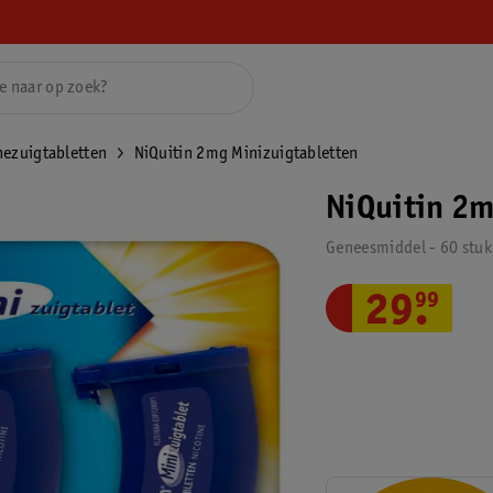
nezuigtabletten
NiQuitin 2mg Minizuigtabletten
NiQuitin 2m
Geneesmiddel - 60 stuk
29
.
99