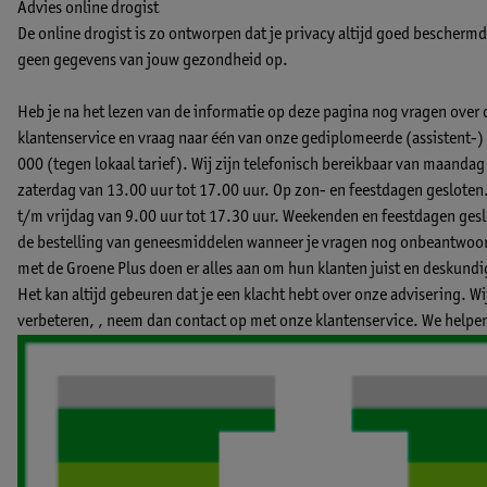
Advies online drogist
De online drogist is zo ontworpen dat je privacy altijd goed beschermd b
geen gegevens van jouw gezondheid op.
Heb je na het lezen van de informatie op deze pagina nog vragen over
klantenservice en vraag naar één van onze gediplomeerde (assistent
000 (tegen lokaal tarief). Wij zijn telefonisch bereikbaar van maandag
zaterdag van 13.00 uur tot 17.00 uur. Op zon- en feestdagen gesloten
t/m vrijdag van 9.00 uur tot 17.30 uur. Weekenden en feestdagen geslo
de bestelling van geneesmiddelen wanneer je vragen nog onbeantwoord
met de Groene Plus doen er alles aan om hun klanten juist en deskund
Het kan altijd gebeuren dat je een klacht hebt over onze advisering. W
verbeteren, ,
neem dan contact op met onze klantenservice.
We helpen