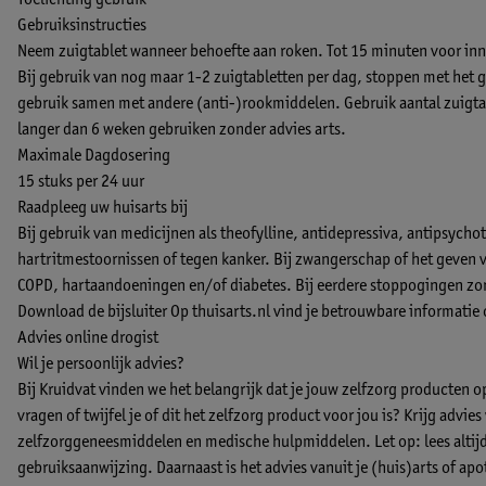
Toelichting gebruik
Gebruiksinstructies
Neem zuigtablet wanneer behoefte aan roken. Tot 15 minuten voor inna
Bij gebruik van nog maar 1-2 zuigtabletten per dag, stoppen met het geb
gebruik samen met andere (anti-)rookmiddelen. Gebruik aantal zuigtab
langer dan 6 weken gebruiken zonder advies arts.
Maximale Dagdosering
15 stuks per 24 uur
Raadpleeg uw huisarts bij
Bij gebruik van medicijnen als theofylline, antidepressiva, antipsycho
hartritmestoornissen of tegen kanker. Bij zwangerschap of het geven v
COPD, hartaandoeningen en/of diabetes. Bij eerdere stoppogingen zon
Download de bijsluiter
Op thuisarts.nl vind je betrouwbare informatie
Advies online drogist
Wil je persoonlijk advies?
Bij Kruidvat vinden we het belangrijk dat je jouw zelfzorg producten 
vragen of twijfel je of dit het zelfzorg product voor jou is? Krijg advie
zelfzorggeneesmiddelen en medische hulpmiddelen. Let op: lees altijd 
gebruiksaanwijzing. Daarnaast is het advies vanuit je (huis)arts of apo