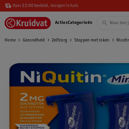
Voor 22:00 besteld, morgen in huis
Acties
Categorieën
Home
Gezondheid
Zelfzorg
Stoppen met roken
Nicoti