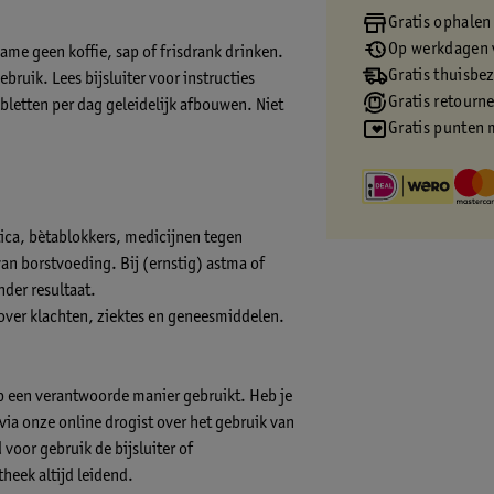
Gratis ophalen
Op werkdagen v
me geen koffie, sap of frisdrank drinken.
Gratis thuisbe
ruik. Lees bijsluiter voor instructies
Gratis retourn
letten per dag geleidelijk afbouwen. Niet
Gratis punten 
tica, bètablokkers, medicijnen tegen
an borstvoeding. Bij (ernstig) astma of
der resultaat.
 over klachten, ziektes en geneesmiddelen.
op een verantwoorde manier gebruikt. Heb je
s via onze online drogist over het gebruik van
voor gebruik de bijsluiter of
theek altijd leidend.