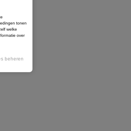
te
iedingen tonen
zelf welke
formatie over
es beheren