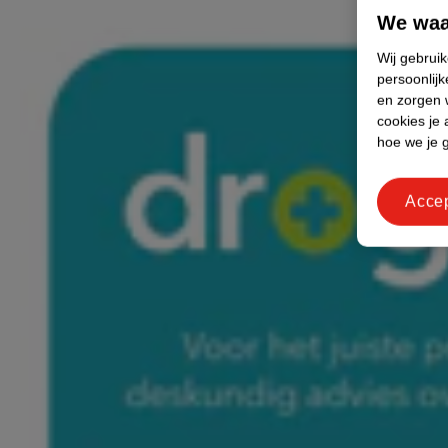
We waa
Wij gebrui
persoonlijk
en zorgen w
cookies je 
hoe we je 
Acce