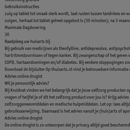
Toelichting gebruik
Gebruiksinstructies
zuig op tablet tot smaak sterk wordt, laat rusten tussen tandvlees en
zuigen, herhaal tot tablet geheel opgelost is (30 minuten); na 3 maan
Maximale Dagdosering
30
Raadpleeg uw huisarts bij
Bij gebruik van medicijnen als theofylline, antidepressiva, antipsycho
hartritmestoornissen of tegen kanker. Bij zwangerschap of het geven v
COPD, hartaandoeningen en/of diabetes. Bij eerdere stoppogingen zon
Download de bijsluiter
Op thuisarts.nl vind je betrouwbare informatie
Advies online drogist
Wil je persoonlijk advies?
Bij Kruidvat vinden we het belangrijk dat je jouw zelfzorg producten 
vragen of twijfel je of dit het zelfzorg product voor jou is? Krijg advie
zelfzorggeneesmiddelen en medische hulpmiddelen. Let op: lees altijd 
gebruiksaanwijzing. Daarnaast is het advies vanuit je (huis)arts of apo
Advies online drogist
De online drogist is zo ontworpen dat je privacy altijd goed beschermd b