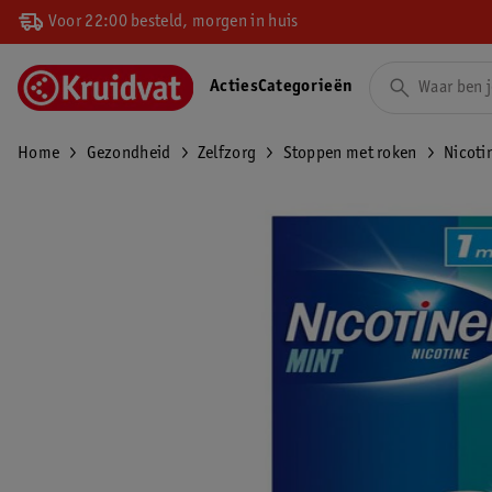
Voor 22:00 besteld, morgen in huis
Acties
Categorieën
Home
Gezondheid
Zelfzorg
Stoppen met roken
Nicoti