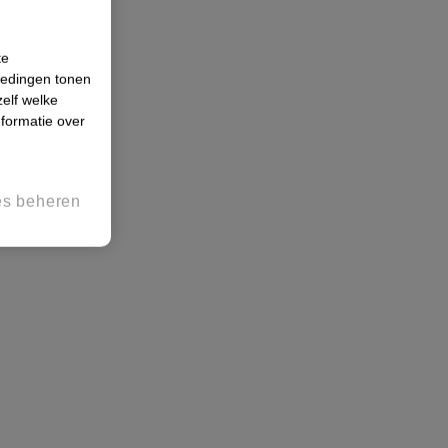
te
iedingen tonen
zelf welke
formatie over
es beheren