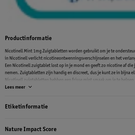
Productinformatie
Nicotinell Mint 1mg Zuigtabletten worden gebruikt om je te ondersteu
in Nicotinell verlicht nicotineontwenningsverschijnselen en het verlan
Een Nicotinell zuigtablet lost op in je mond en geeft zo nicotine af die
nemen. Zuigtabletten zijn handig en discreet, dus je kunt ze in bijna el
Nicotinell zuigtabletten hebben een frisse mint smaak om je te helpen
Lees meer
De voordelen van Nicotinell Mint 1mg Zuigtabletten:
• Snelle, altijd beschikbare, hulp om je behoefte aan een sigaret te v
Etiketinformatie
• Makkelijk en onopvallend te gebruiken
Welke sterkte Nicotinell zuigtablet is geschikt voor jou?
Nature Impact Score
• Je rookt meer dan 30 sigaretten per dag: 2 mg Nicotinell zuigtablet