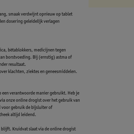
 wang, smaak verdwijnt opnieuw op tablet
den dosering geleidelijk verlagen
tica, bètablokkers, medicijnen tegen
an borstvoeding. Bij (ernstig) astma of
der resultaat.
 over klachten, ziektes en geneesmiddelen.
op een verantwoorde manier gebruikt. Heb je
s via onze online drogist over het gebruik van
voor gebruik de bijsluiter of
theek altijd leidend.
lijft. Kruidvat slaat via de online drogist