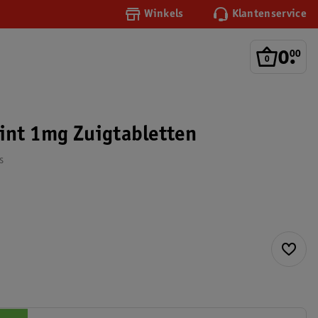
Winkels
Klantenservice
0
.
00
Mint 1mg Zuigtabletten
s