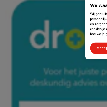
We waa
Wij gebrui
persoonlijk
en zorgen w
cookies je 
hoe we je 
Acce