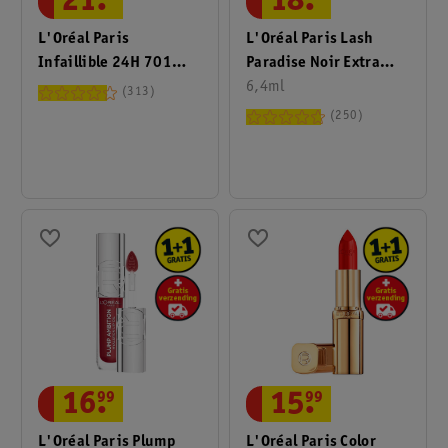
18
.
21
.
L'Oréal Paris Lash
L'Oréal Paris
Paradise Noir Extra
Infaillible 24H 701
Zwarte Mascara
6,4ml
Captivated By Cerise
313
Lipstick
250
16
.
99
15
.
99
L'Oréal Paris Plump
L'Oréal Paris Color