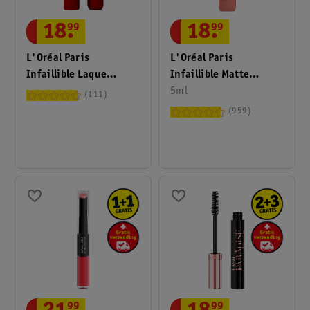
18
.
99
18
.
99
L'Oréal Paris
L'Oréal Paris
Infaillible Matte
Infaillible Laque
Resistance 601 Worth
5ml
Resistance 520 Berry
111
It Lipstick
Bordeaux Lippenstift
959
99
99