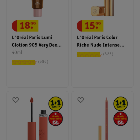
18
.
99
15
.
99
L'Oréal Paris Lumi
L'Oréal Paris Color
Glotion 905 Very Deep
Riche Nude Intense
Glow Natural Glow
40ml
635 Worth It Medium
525
Enhancer
Satin Lippenstift
586