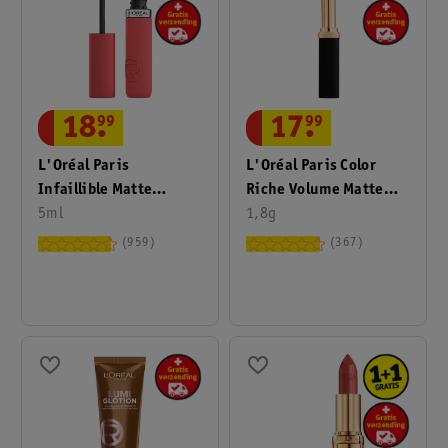
18
.
99
17
.
99
L'Oréal Paris
L'Oréal Paris Color
Infaillible Matte
Riche Volume Matte
Resistance 230
5ml
480 Plum Dominant
1,8g
Shopping Spree
Intense Lippenstift
959
367
Lipstick