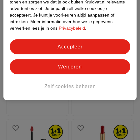
tonen en zorgen we dat je ook buiten Kruidvat.nl relevante
advertenties ziet.
Je bepaalt zelf welke cookies je
accepteert.
Je kunt je voorkeuren altijd aanpassen of
intrekken.
Meer informatie over hoe we je gegevens
verwerken lees je in ons
Privacybeleid
.
Accepteer
18
.
99
21
.
99
Weigeren
L'Oréal Paris
L'Oréal Paris
Infaillible Matte
Infaillible 24H 804
Zelf cookies beheren
Resistance 120 Major
Metroproof Rose
959
313
Crush Lipstick
Lipstick