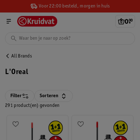
Voor 22:00 besteld, morgen in huis
0
.
00
All Brands
L'Oreal
Filter
Sorteren
291 product(en) gevonden