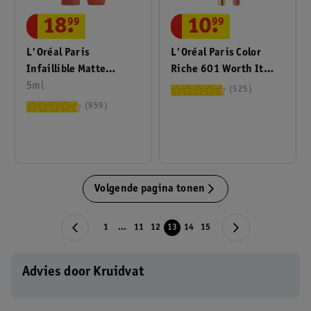
18
.
99
10
.
99
L'Oréal Paris
L'Oréal Paris Color
Infaillible Matte
Riche 601 Worth It
Resistance 115 Snooze
5ml
Lippotlood
525
Your Alarm Lipstick
959
Volgende pagina tonen
1
...
11
12
13
14
15
Advies door Kruidvat