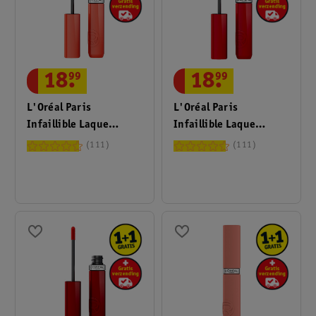
18
.
99
18
.
99
L'Oréal Paris
L'Oréal Paris
Infaillible Laque
Infaillible Laque
Resistance 601 Worth
Resistance 420 Le
111
111
It Lippenstift
Rouge Paris
Lippenstift