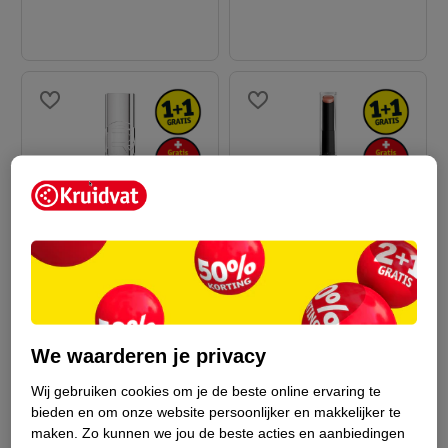
16
.
99
21
.
99
L'Oréal Paris Plump
L'Oréal Paris
Ambition 601 Worth It
Infaillible 24H 808
Hyaluronic Lip Oil
Limitless Beige
We waarderen je privacy
83
2
Lipstick
Wij gebruiken cookies om je de beste online ervaring te
bieden en om onze website persoonlijker en makkelijker te
maken.
Zo kunnen we jou de beste acties en aanbiedingen