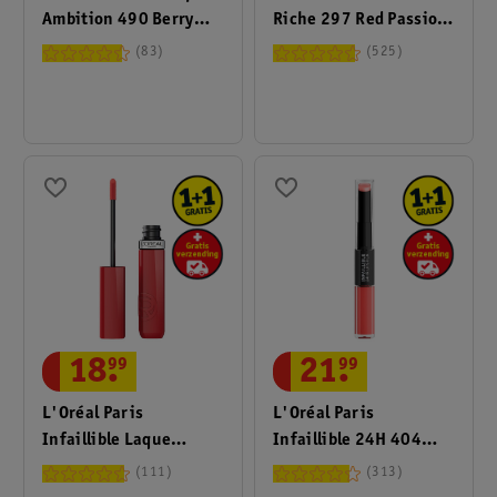
Ambition 490 Berry
Riche 297 Red Passion
Jolie Hyaluronic Lip Oil
Lippenstift
83
525
18
.
99
21
.
99
L'Oréal Paris
L'Oréal Paris
Infaillible Laque
Infaillible 24H 404
Resistance 215 Drunk
Corail Constant
111
313
In Rose Lippenstift
Lipstick