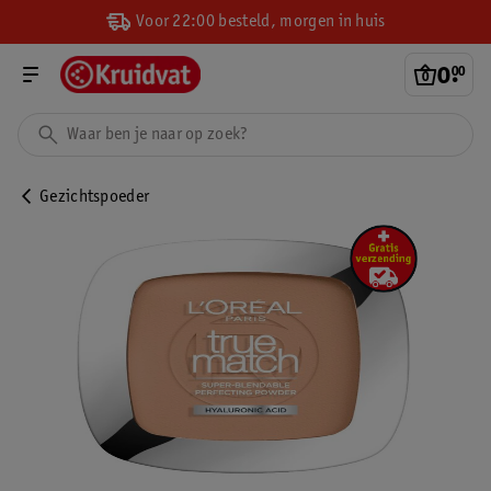
Voor 22:00 besteld, morgen in huis
0
.
00
Gezichtspoeder