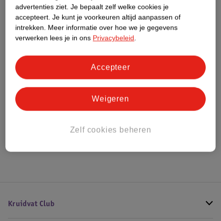
advertenties ziet.
Je bepaalt zelf welke cookies je
Impact Score.
accepteert.
Je kunt je voorkeuren altijd aanpassen of
Meer informatie
intrekken.
Meer informatie over hoe we je gegevens
verwerken lees je in ons
Privacybeleid
.
Bestel & Bezorginformatie
Accepteer
Bekijk ook
Weigeren
Meer
L'Oreal
Alle Gezichtspoeder
Zelf cookies beheren
Hoe controleren wij de reviews?
Kruidvat Club