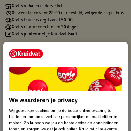
Gratis ophalen in de winkel
Op werkdagen voor 22:00 uur besteld, volgende dag in huis
Gratis thuisbezorgd vanaf 50.00
Gratis retourneren binnen 30 dagen
Gratis punten met je Kruidvat kaart
Over dit product
Productinformatie
We waarderen je privacy
Etiketinformatie
Wij gebruiken cookies om je de beste online ervaring te
bieden en om onze website persoonlijker en makkelijker te
Nature Impact Score
maken.
Zo kunnen we jou de beste acties en aanbiedingen
tonen en zorgen we dat je ook buiten Kruidvat.nl relevante
Dit product heeft (nog) geen Nature