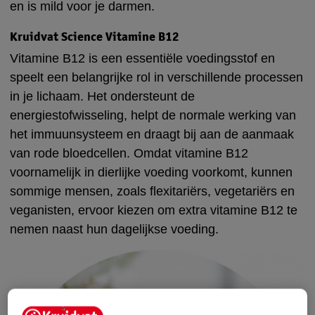
en is mild voor je darmen.
Kruidvat Science Vitamine B12
Vitamine B12 is een essentiële voedingsstof en
speelt een belangrijke rol in verschillende processen
in je lichaam. Het ondersteunt de
energiestofwisseling, helpt de normale werking van
het immuunsysteem en draagt bij aan de aanmaak
van rode bloedcellen. Omdat vitamine B12
voornamelijk in dierlijke voeding voorkomt, kunnen
sommige mensen, zoals flexitariërs, vegetariërs en
veganisten, ervoor kiezen om extra vitamine B12 te
nemen naast hun dagelijkse voeding.