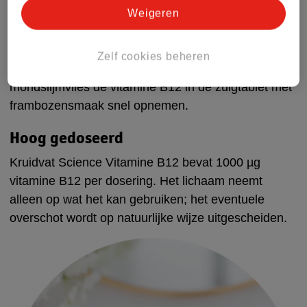
van vitamine B12. Actieve vitamine B12
Weigeren
(methylcobalamine) is beter opneembaar in je
lichaam dan de niet-actieve vitamineverbinding van
Zelf cookies beheren
vitamine B12 (cyanocobalamine). Bovendien kan je
mondslijmvlies de vitamine B12 in de zuigtablet met
frambozensmaak snel opnemen.
Hoog gedoseerd
Kruidvat Science Vitamine B12 bevat 1000 µg
vitamine B12 per dosering. Het lichaam neemt
alleen op wat het kan gebruiken; het eventuele
overschot wordt op natuurlijke wijze uitgescheiden.