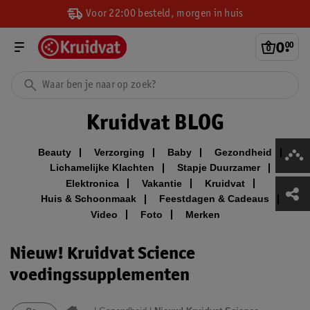
Voor 22:00 besteld, morgen in huis
0
.
00
Kruidvat BLOG
Beauty
Verzorging
Baby
Gezondheid
Lichamelijke Klachten
Stapje Duurzamer
Elektronica
Vakantie
Kruidvat
Huis & Schoonmaak
Feestdagen & Cadeaus
Video
Foto
Merken
Nieuw! Kruidvat Science
voedingssupplementen