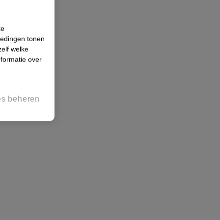
te
iedingen tonen
zelf welke
formatie over
es beheren