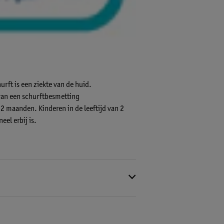
rft is een ziekte van de huid.
van een schurftbesmetting
2 maanden. Kinderen in de leeftijd van 2
el erbij is.
. Bewaren beneden 25°C. Buiten het zicht en
t 50 mg permetrine.
rd water.