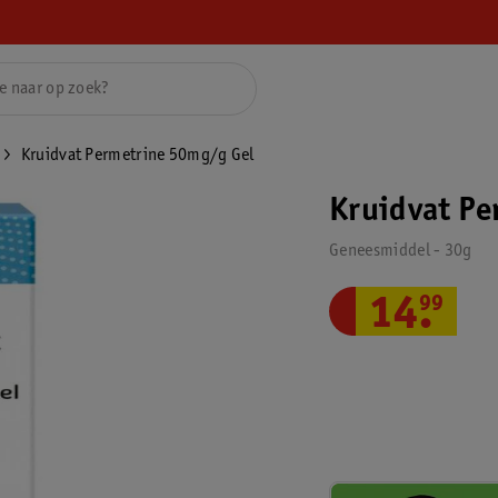
Kruidvat Permetrine 50mg/g Gel
Kruidvat Pe
Geneesmiddel - 30g
14
.
99