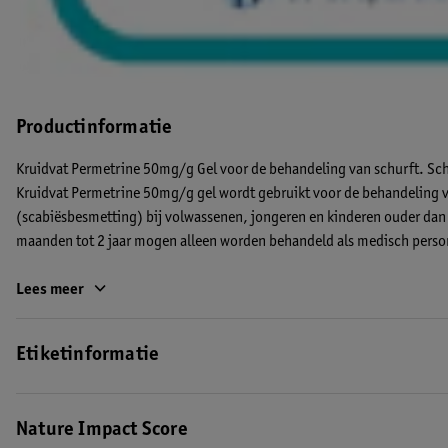
Productinformatie
Kruidvat Permetrine 50mg/g Gel voor de behandeling van schurft. Schu
Kruidvat Permetrine 50mg/g gel wordt gebruikt voor de behandeling 
(scabiësbesmetting) bij volwassenen, jongeren en kinderen ouder dan 
maanden tot 2 jaar mogen alleen worden behandeld als medisch persone
Voor gebruik op de huid (cutaan). Lees voor het gebruik de bijsluiter
Lees meer
bereik van kinderen houden.
Etiketinformatie
RVG 131408. EAN 8720674159843.
Samenstelling van Kruidvat Permetrine 50mg/g, gel: 1 gram gel beva
Nature Impact Score
Hulpstoffen: ethanol (96%), carbomeer 980, triethanolamine, gezuive