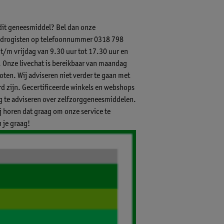
 dit geneesmiddel? Bel dan onze
-) drogisten op telefoonnummer 0318 798
 t/m vrijdag van 9.30 uur tot 17.30 uur en
.
Onze livechat
is bereikbaar van maandag
ten. Wij adviseren niet verder te gaan met
 zijn. Gecertificeerde winkels en webshops
ig te adviseren over zelfzorggeneesmiddelen.
ij horen dat graag om onze service te
 je graag!