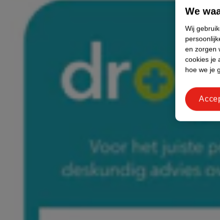
We waa
Wij gebrui
persoonlijk
en zorgen w
cookies je 
hoe we je 
Acce