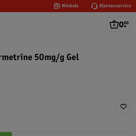
Winkels
Klantenservice
0
.
00
rmetrine 50mg/g Gel