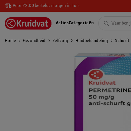
Voor 22:00 besteld, morgen in huis
Acties
Categorieën
Home
Gezondheid
Zelfzorg
Huidbehandeling
Schurft