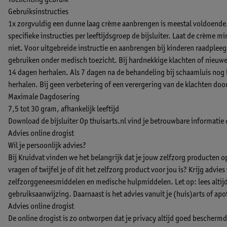
Toelichting gebruik
Gebruiksinstructies
1x zorgvuldig een dunne laag crème aanbrengen is meestal voldoende.
specifieke instructies per leeftijdsgroep de bijsluiter. Laat de crème m
niet. Voor uitgebreide instructie en aanbrengen bij kinderen raadpleeg de
gebruiken onder medisch toezicht. Bij hardnekkige klachten of nieuw
14 dagen herhalen. Als 7 dagen na de behandeling bij schaamluis nog 
herhalen. Bij geen verbetering of een verergering van de klachten door
Maximale Dagdosering
7,5 tot 30 gram, afhankelijk leeftijd
Download de bijsluiter
Op thuisarts.nl vind je betrouwbare informatie
Advies online drogist
Wil je persoonlijk advies?
Bij Kruidvat vinden we het belangrijk dat je jouw zelfzorg producten 
vragen of twijfel je of dit het zelfzorg product voor jou is? Krijg advie
zelfzorggeneesmiddelen en medische hulpmiddelen. Let op: lees altijd 
gebruiksaanwijzing. Daarnaast is het advies vanuit je (huis)arts of apo
Advies online drogist
De online drogist is zo ontworpen dat je privacy altijd goed beschermd b