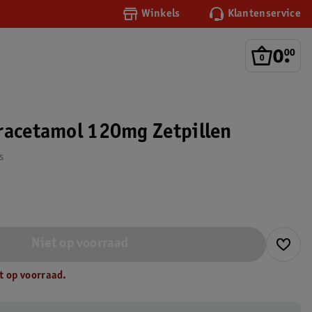
Winkels
Klantenservice
0
.
00
racetamol 120mg Zetpillen
s
Niet op voorraad
t op voorraad.