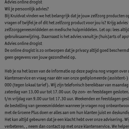
Advies online drogist
Wil je persoonlijk advies?
Bij Kruidvat vinden we het belangrijk dat je jouw zelfzorg producten 
vragen of twijfel je of dit het zelfzorg product voor jou is? Krijg advie
zelfzorggeneesmiddelen en medische hulpmiddelen. Let op: lees altijd 
gebruiksaanwijzing. Daarnaast is het advies vanuit je (huis)arts of apo
Advies online drogist
De online drogist is zo ontworpen dat je privacy altijd goed beschermd b
geen gegevens van jouw gezondheid op.
Heb je na het lezen van de informatie op deze pagina nog vragen over
klantenservice en vraag naar één van onze gediplomeerde (assistent
000 (tegen lokaal tarief). Wij zijn telefonisch bereikbaar van maandag
zaterdag van 13.00 uur tot 17.00 uur. Op zon- en feestdagen gesloten
t/m vrijdag van 9.00 uur tot 17.30 uur. Weekenden en feestdagen geslo
de bestelling van geneesmiddelen wanneer je vragen nog onbeantwoord
met de Groene Plus doen er alles aan om hun klanten juist en deskund
Het kan altijd gebeuren dat je een klacht hebt over onze advisering. W
verbeteren, ,
neem dan contact op met onze klantenservice.
We helpen