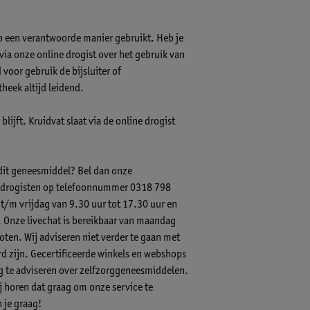
op een verantwoorde manier gebruikt. Heb je
s via onze online drogist over het gebruik van
voor gebruik de bijsluiter of
theek altijd leidend.
lijft. Kruidvat slaat via de online drogist
 dit geneesmiddel? Bel dan onze
-) drogisten op telefoonnummer 0318 798
 t/m vrijdag van 9.30 uur tot 17.30 uur en
.
Onze livechat
is bereikbaar van maandag
ten. Wij adviseren niet verder te gaan met
 zijn. Gecertificeerde winkels en webshops
ig te adviseren over zelfzorggeneesmiddelen.
ij horen dat graag om onze service te
 je graag!