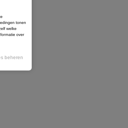
te
iedingen tonen
zelf welke
formatie over
es beheren