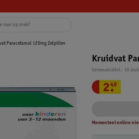
vat Paracetamol 120mg Zetpillen
Kruidvat Pa
Geneesmiddel - 10 stuk
2
.
49
Momenteel online nie