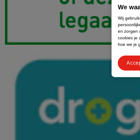
We waa
Wij gebrui
persoonlijk
en zorgen w
cookies je 
hoe we je 
Acce