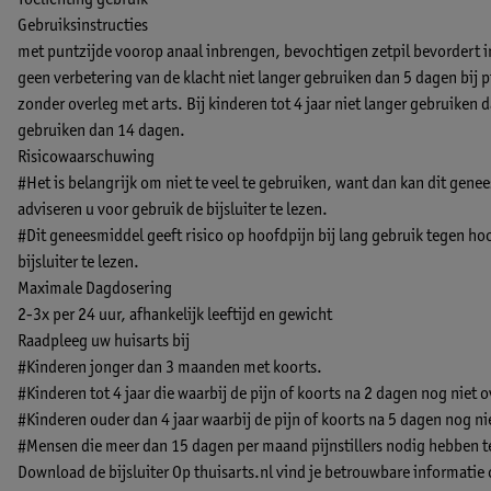
Toelichting gebruik
Gebruiksinstructies
met puntzijde voorop anaal inbrengen, bevochtigen zetpil bevordert i
geen verbetering van de klacht niet langer gebruiken dan 5 dagen bij pi
zonder overleg met arts. Bij kinderen tot 4 jaar niet langer gebruiken d
gebruiken dan 14 dagen.
Risicowaarschuwing
#Het is belangrijk om niet te veel te gebruiken, want dan kan dit gene
adviseren u voor gebruik de bijsluiter te lezen.
#Dit geneesmiddel geeft risico op hoofdpijn bij lang gebruik tegen hoo
bijsluiter te lezen.
Maximale Dagdosering
2-3x per 24 uur, afhankelijk leeftijd en gewicht
Raadpleeg uw huisarts bij
#Kinderen jonger dan 3 maanden met koorts.
#Kinderen tot 4 jaar die waarbij de pijn of koorts na 2 dagen nog niet ov
#Kinderen ouder dan 4 jaar waarbij de pijn of koorts na 5 dagen nog nie
#Mensen die meer dan 15 dagen per maand pijnstillers nodig hebben t
Download de bijsluiter
Op thuisarts.nl vind je betrouwbare informatie