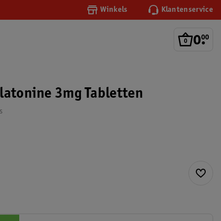
Winkels
Klantenservice
0
.
00
latonine 3mg Tabletten
s