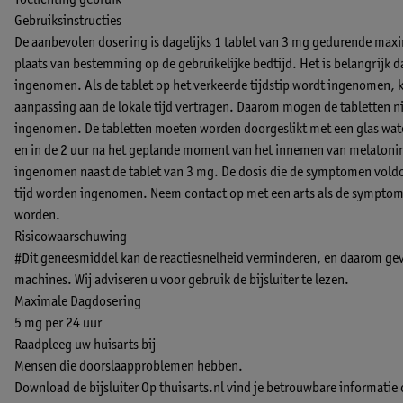
Toelichting gebruik
Gebruiksinstructies
De aanbevolen dosering is dagelijks 1 tablet van 3 mg gedurende max
plaats van bestemming op de gebruikelijke bedtijd. Het is belangrijk 
ingenomen. Als de tablet op het verkeerde tijdstip wordt ingenomen, 
aanpassing aan de lokale tijd vertragen. Daarom mogen de tabletten n
ingenomen. De tabletten moeten worden doorgeslikt met een glas water.
en in de 2 uur na het geplande moment van het innemen van melatonin
ingenomen naast de tablet van 3 mg. De dosis die de symptomen voldo
tijd worden ingenomen. Neem contact op met een arts als de symptome
worden.
Risicowaarschuwing
#Dit geneesmiddel kan de reactiesnelheid verminderen, en daarom gevaar
machines. Wij adviseren u voor gebruik de bijsluiter te lezen.
Maximale Dagdosering
5 mg per 24 uur
Raadpleeg uw huisarts bij
Mensen die doorslaapproblemen hebben.
Download de bijsluiter
Op thuisarts.nl vind je betrouwbare informatie