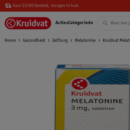
Voor 22:00 besteld, morgen in huis
Acties
Categorieën
Home
Gezondheid
Zelfzorg
Melatonine
Kruidvat Mela