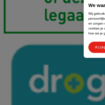
We waa
Wij gebrui
persoonlijk
en zorgen w
cookies je 
hoe we je 
Acce