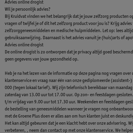
Advies online drogist
Wil je persoonlijk advies?
Bij Kruidvat vinden we het belangrijk dat je jouw zelfzorg producten 
vragen of twijfel je of dit het zelfzorg product voor jou is? Krijg advie
zelfzorggeneesmiddelen en medische hulpmiddelen. Let op: lees altijd 
gebruiksaanwijzing. Daarnaast is het advies vanuit je (huis)arts of apo
Advies online drogist
De online drogist is zo ontworpen dat je privacy altijd goed beschermd b
geen gegevens van jouw gezondheid op.
Heb je na het lezen van de informatie op deze pagina nog vragen over
klantenservice en vraag naar één van onze gediplomeerde (assistent
000 (tegen lokaal tarief). Wij zijn telefonisch bereikbaar van maandag
zaterdag van 13.00 uur tot 17.00 uur. Op zon- en feestdagen gesloten
t/m vrijdag van 9.00 uur tot 17.30 uur. Weekenden en feestdagen geslo
de bestelling van geneesmiddelen wanneer je vragen nog onbeantwoord
met de Groene Plus doen er alles aan om hun klanten juist en deskund
Het kan altijd gebeuren dat je een klacht hebt over onze advisering. W
verbeteren, ,
neem dan contact op met onze klantenservice.
We helpen