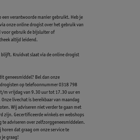
op een verantwoorde manier gebruikt. Heb je
s via onze online drogist over het gebruik van
voor gebruik de bijsluiter of
theek altijd leidend.
lijft. Kruidvat slaat via de online drogist
 dit geneesmiddel? Bel dan onze
-) drogisten op telefoonnummer 0318 798
 t/m vrijdag van 9.30 uur tot 17.30 uur en
.
Onze livechat
is bereikbaar van maandag
ten. Wij adviseren niet verder te gaan met
 zijn. Gecertificeerde winkels en webshops
ig te adviseren over zelfzorggeneesmiddelen.
ij horen dat graag om onze service te
 je graag!