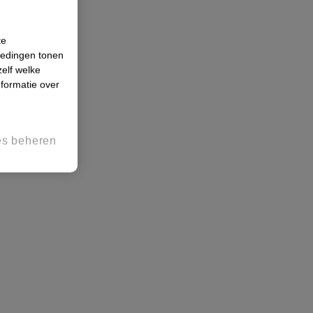
te
iedingen tonen
zelf welke
formatie over
es beheren