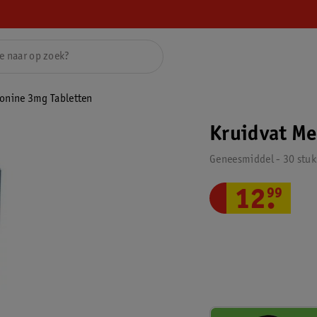
tonine 3mg Tabletten
Kruidvat Me
Geneesmiddel - 30 stuk
12
.
99