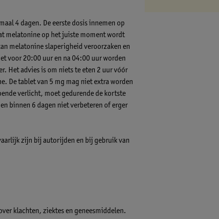
imaal 4 dagen. De eerste dosis innemen op
dat melatonine op het juiste moment wordt
kan melatonine slaperigheid veroorzaken en
iet voor 20:00 uur en na 04:00 uur worden
 Het advies is om niets te eten 2 uur vóór
e. De tablet van 5 mg mag niet extra worden
ende verlicht, moet gedurende de kortste
n binnen 6 dagen niet verbeteren of erger
lijk zijn bij autorijden en bij gebruik van
 over klachten, ziektes en geneesmiddelen.