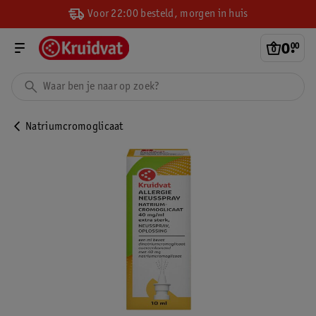
Voor 22:00 besteld, morgen in huis
0
.
00
Natriumcromoglicaat