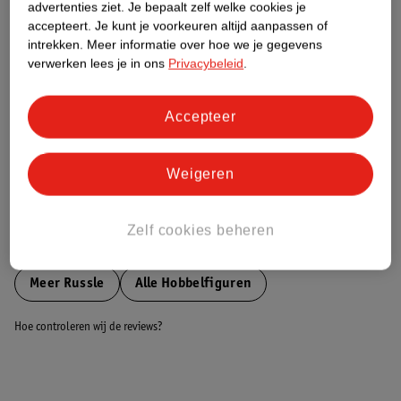
advertenties ziet.
Je bepaalt zelf welke cookies je
accepteert.
Je kunt je voorkeuren altijd aanpassen of
Nature Impact Score
intrekken.
Meer informatie over hoe we je gegevens
verwerken lees je in ons
Privacybeleid
.
Dit product heeft (nog) geen Nature
Impact Score.
Meer informatie
Accepteer
Weigeren
Bestel & Bezorginformatie
Zelf cookies beheren
Bekijk ook
Meer
Russle
Alle Hobbelfiguren
Hoe controleren wij de reviews?