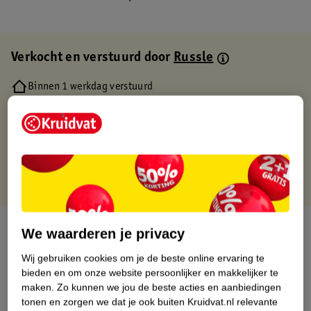
Verkocht en verstuurd door
Russle
Binnen 1 werkdag verstuurd
Gratis thuisbezorgd
Gratis retourneren via verkooppartner.
Gratis punten met je Kruidvat kaart
Over dit product
We waarderen je privacy
Wij gebruiken cookies om je de beste online ervaring te
Productinformatie
bieden en om onze website persoonlijker en makkelijker te
maken.
Zo kunnen we jou de beste acties en aanbiedingen
Etiketinformatie
tonen en zorgen we dat je ook buiten Kruidvat.nl relevante