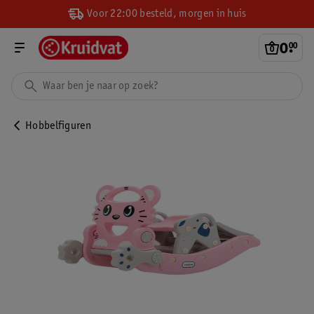
Voor 22:00 besteld, morgen in huis
0
.
00
Hobbelfiguren