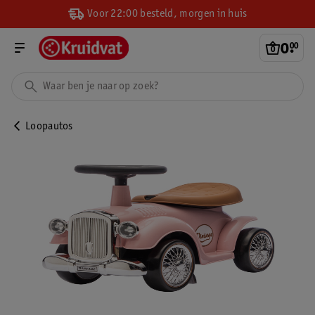
Voor 22:00 besteld, morgen in huis
0
.
00
Loopautos