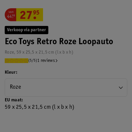
van
27
.
95
44
.
99
Verkoop via partner
Eco Toys Retro Roze Loopauto
Roze, 59 x 25,5 x 21,5 cm (l x b x h)
1 reviews
(5/5)
Kleur
Roze
EU maat
59 x 25,5 x 21,5 cm (l x b x h)