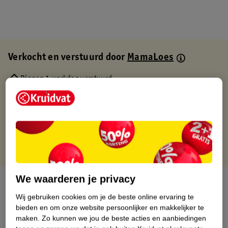
Verkocht en verstuurd door
MamaLoes
Binnen 1 werkdag verstuurd
Gratis thuisbezorgd
Gratis retourneren via verkooppartner.
Gratis punten met je Kruidvat kaart
We waarderen je privacy
Over dit product
Wij gebruiken cookies om je de beste online ervaring te
Productinformatie
bieden en om onze website persoonlijker en makkelijker te
maken.
Zo kunnen we jou de beste acties en aanbiedingen