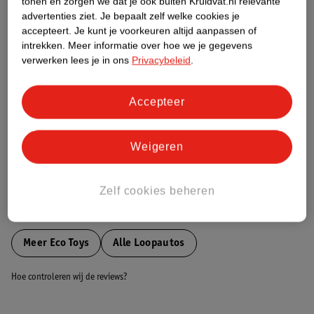
tonen en zorgen we dat je ook buiten Kruidvat.nl relevante
Etiketinformatie
advertenties ziet.
Je bepaalt zelf welke cookies je
accepteert.
Je kunt je voorkeuren altijd aanpassen of
intrekken.
Meer informatie over hoe we je gegevens
Nature Impact Score
verwerken lees je in ons
Privacybeleid
.
Dit product heeft (nog) geen Nature
Impact Score.
Accepteer
Meer informatie
Weigeren
Bestel & Bezorginformatie
Zelf cookies beheren
Bekijk ook
Meer
Eco Toys
Alle Loopautos
Hoe controleren wij de reviews?