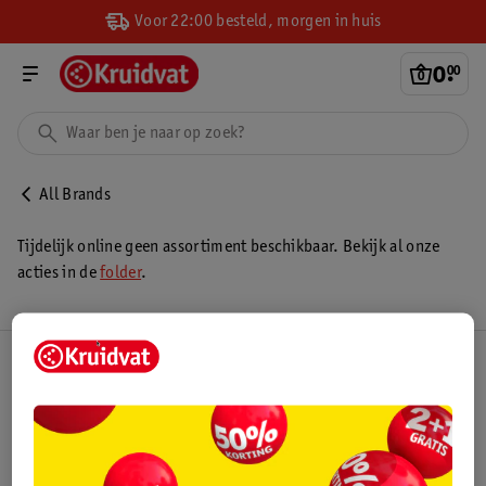
Voor 22:00 besteld, morgen in huis
0
.
00
All Brands
Tijdelijk online geen assortiment beschikbaar. Bekijk al onze
acties in de
folder
.
Kruidvat Club
Klantenservice