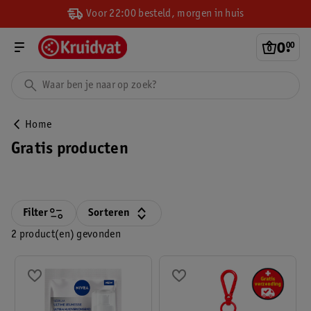
Voor 22:00 besteld, morgen in huis
0
.
00
Home
Gratis producten
Filter
Sorteren
2 product(en) gevonden