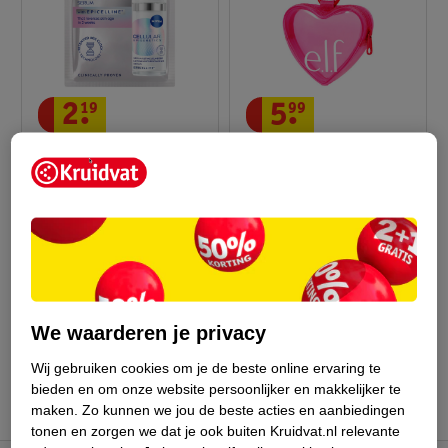
2
.
19
5
.
99
NIVEA Cellular
E.l.f. Heart Beauty Bag
Epigenetics Ultiem
roze
Huidverjongend Serum
3,5ml
Sample
Niet op voorraad
We waarderen je privacy
Advies door Kruidvat
Wij gebruiken cookies om je de beste online ervaring te
bieden en om onze website persoonlijker en makkelijker te
maken.
Zo kunnen we jou de beste acties en aanbiedingen
tonen en zorgen we dat je ook buiten Kruidvat.nl relevante