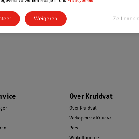
gegevens verwerken lees je in ons
Privacybeleid
.
pteer
Weigeren
Zelf cooki
rvice
Over Kruidvat
agen
Over Kruidvat
Verkopen via Kruidvat
eren
Pers
Winkelformule