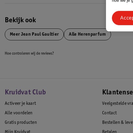
hoe we je 
Acce
Bekijk ook
Meer
Jean Paul Gaultier
Alle Herenparfum
Hoe controleren wij de reviews?
Kruidvat Club
Klantense
Activeer je kaart
Veelgestelde vr
Alle voordelen
Contact
Gratis producten
Bestellen & lev
Mijn Kruidvat
Betalen