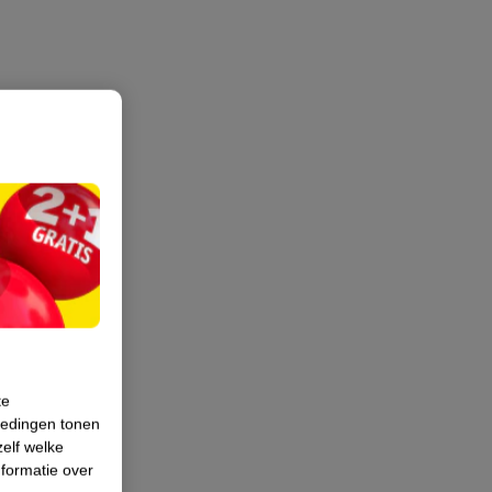
te
iedingen tonen
zelf welke
formatie over