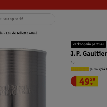
le - Eau de Toilette 40ml
Verkoop via partner
J.P. Gaultie
40
941
(4.66/5)
49
.
29