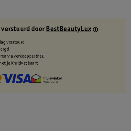
 verstuurd door
BestBeautyLux
dag verstuurd
zorgd
eren via verkooppartner.
met je Kruidvat kaart