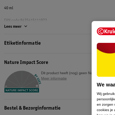
40 ml
EAN code:8435415111973
Lees meer
Etiketinformatie
Nature Impact Score
Dit product heeft (nog) geen Nature Impact S
Meer informatie
We waa
Wij gebrui
persoonlijk
en zorgen w
Bestel & Bezorginformatie
cookies je 