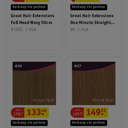
Verkoop via partner
Verkoop via partner
Great Hair Extensions
Great Hair Extensions
Full Head Wavy 50cm
One Minute Straight
#1002, 1 stuk
50cm
#6, 1 stuk
van
van
133
.
40
149
.
25
178
.
37
199
.
50
Verkoop via partner
Verkoop via partner