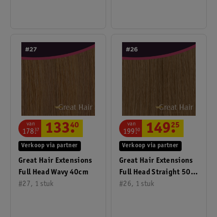
van
van
133
.
40
149
.
25
178
.
37
199
.
50
Verkoop via partner
Verkoop via partner
Great Hair Extensions
Great Hair Extensions
Full Head Wavy 40cm
Full Head Straight 50
#27, 1 stuk
Cm
#26, 1 stuk