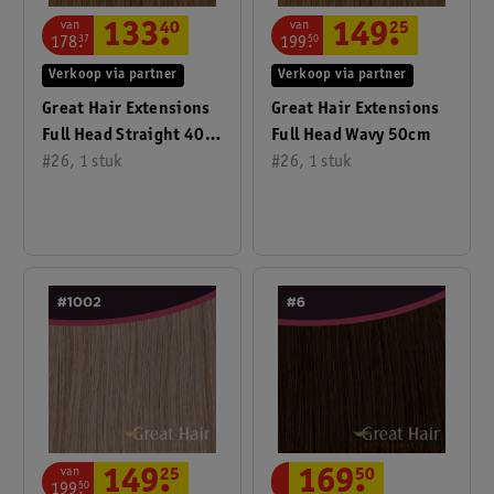
van
van
133
.
40
149
.
25
178
.
37
199
.
50
Verkoop via partner
Verkoop via partner
Great Hair Extensions
Great Hair Extensions
Full Head Straight 40
Full Head Wavy 50cm
Cm
#26, 1 stuk
#26, 1 stuk
van
149
.
25
169
.
50
199
.
50