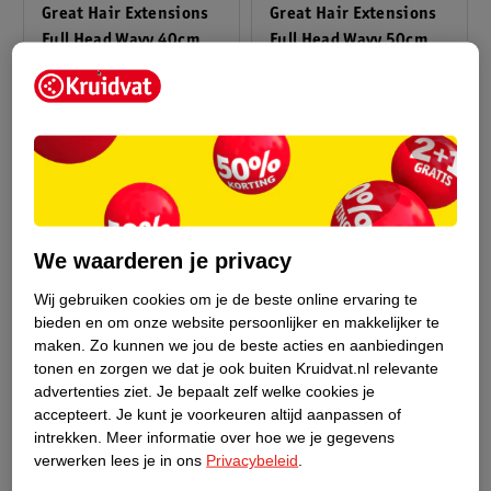
Great Hair Extensions
Great Hair Extensions
Full Head Wavy 40cm
Full Head Wavy 50cm
#26, 1 stuk
#27, 1 stuk
We waarderen je privacy
Wij gebruiken cookies om je de beste online ervaring te
bieden en om onze website persoonlijker en makkelijker te
maken.
Zo kunnen we jou de beste acties en aanbiedingen
tonen en zorgen we dat je ook buiten Kruidvat.nl relevante
van
van
149
.
25
133
.
40
advertenties ziet.
Je bepaalt zelf welke cookies je
199
.
50
178
.
37
accepteert.
Je kunt je voorkeuren altijd aanpassen of
Verkoop via partner
Verkoop via partner
intrekken.
Meer informatie over hoe we je gegevens
Great Hair Extensions
Great Hair Extensions
verwerken lees je in ons
Privacybeleid
.
Full Head Straight 50
Full Head Wavy 40cm