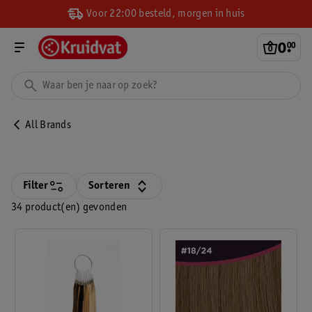
Voor 22:00 besteld, morgen in huis
0
.
00
All Brands
Filter
Sorteren
34 product(en) gevonden