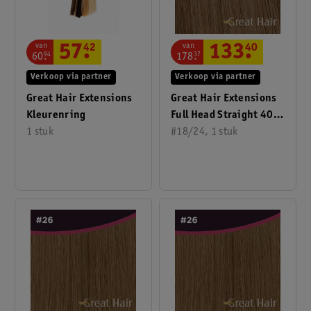
van
van
57
.
42
133
.
40
60
.
94
178
.
37
Verkoop via partner
Verkoop via partner
Great Hair Extensions
Great Hair Extensions
Kleurenring
Full Head Straight 40
1 stuk
Cm
#18/24, 1 stuk