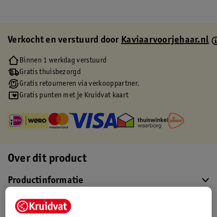
Verkocht en verstuurd door
Kaviaarvoorjehaar.nl
Binnen 1 werkdag verstuurd
Gratis thuisbezorgd
Gratis retourneren via verkooppartner.
Gratis punten met je Kruidvat kaart
Over dit product
Productinformatie
Etiketinformatie