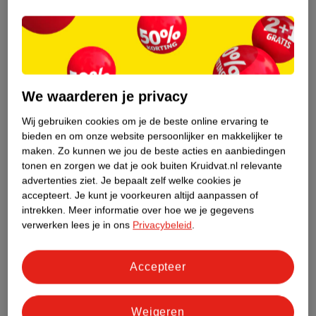
Nature Impact Score
Dit product heeft (nog) geen Nature
Impact Score.
Meer informatie
We waarderen je privacy
Wij gebruiken cookies om je de beste online ervaring te
bieden en om onze website persoonlijker en makkelijker te
Bestel & Bezorginformatie
maken.
Zo kunnen we jou de beste acties en aanbiedingen
tonen en zorgen we dat je ook buiten Kruidvat.nl relevante
advertenties ziet.
Je bepaalt zelf welke cookies je
Bekijk ook
accepteert.
Je kunt je voorkeuren altijd aanpassen of
intrekken.
Meer informatie over hoe we je gegevens
Meer
Great Hair Extensions
Alle Hair extensions
verwerken lees je in ons
Privacybeleid
.
Hoe controleren wij de reviews?
Accepteer
Weigeren