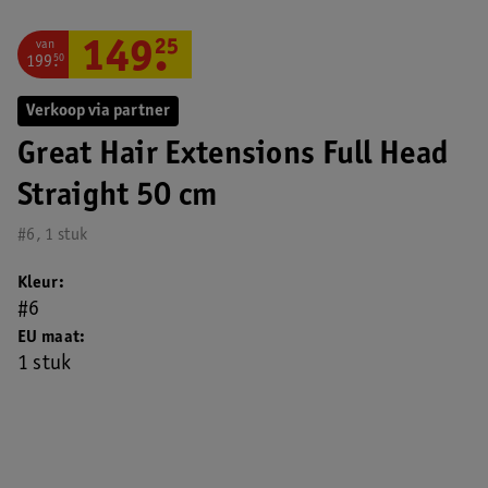
van
149
.
25
199
.
50
Verkoop via partner
Great Hair Extensions Full Head
Straight 50 cm
#6, 1 stuk
Kleur
#6
EU maat
1 stuk