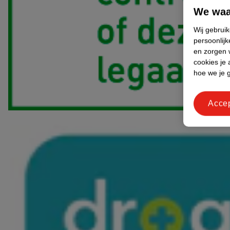
We waa
Wij gebrui
persoonlijk
en zorgen w
cookies je 
hoe we je 
Acce