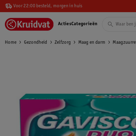
Voor 22:00 besteld, morgen in huis
Acties
Categorieën
Home
Gezondheid
Zelfzorg
Maag en darm
Maagzuurr