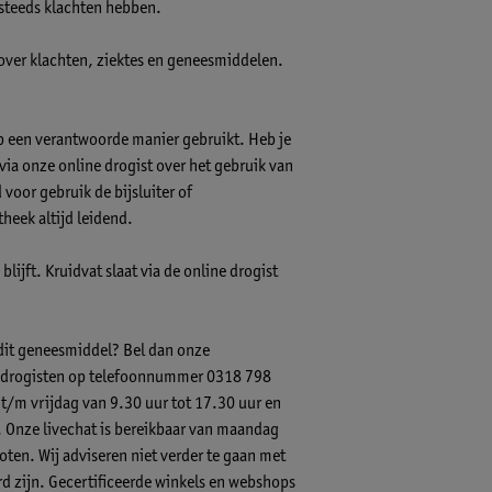
steeds klachten hebben.
 over klachten, ziektes en geneesmiddelen.
op een verantwoorde manier gebruikt. Heb je
s via onze online drogist over het gebruik van
voor gebruik de bijsluiter of
theek altijd leidend.
lijft. Kruidvat slaat via de online drogist
 dit geneesmiddel? Bel dan onze
-) drogisten op telefoonnummer 0318 798
 t/m vrijdag van 9.30 uur tot 17.30 uur en
.
Onze livechat
is bereikbaar van maandag
ten. Wij adviseren niet verder te gaan met
 zijn. Gecertificeerde winkels en webshops