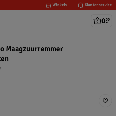
Winkels
Klantenservice
0
.
00
uo Maagzuurremmer
ten
s