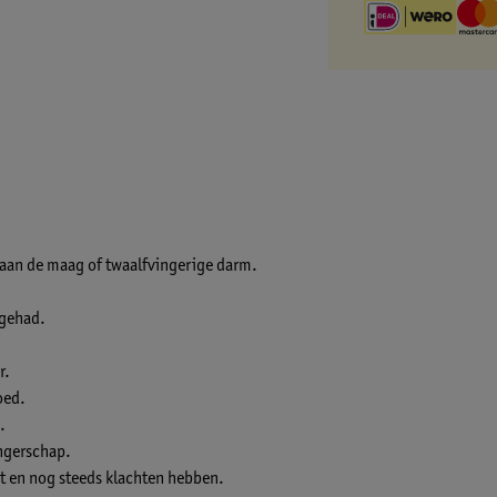
 aan de maag of twaalfvingerige darm.
 gehad.
r.
oed.
.
ngerschap.
t en nog steeds klachten hebben.