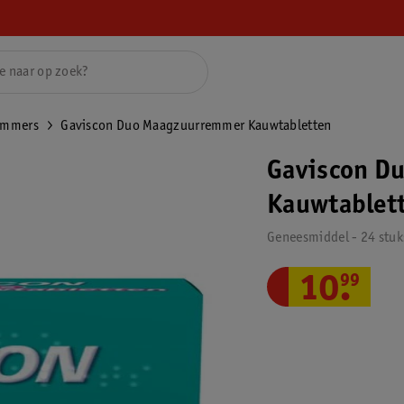
emmers
Gaviscon Duo Maagzuurremmer Kauwtabletten
Gaviscon D
Kauwtablet
Geneesmiddel - 24 stuk
10
.
99