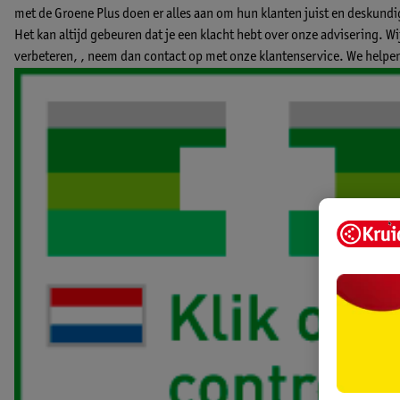
met de Groene Plus doen er alles aan om hun klanten juist en deskund
Het kan altijd gebeuren dat je een klacht hebt over onze advisering. W
verbeteren, ,
neem dan contact op met onze klantenservice.
We helpen