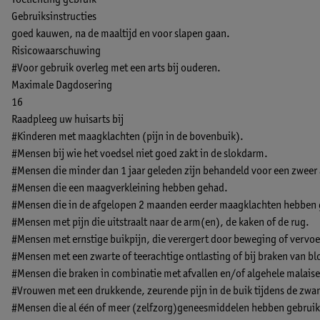
Toelichting gebruik
Gebruiksinstructies
goed kauwen, na de maaltijd en voor slapen gaan.
Risicowaarschuwing
#Voor gebruik overleg met een arts bij ouderen.
Maximale Dagdosering
16
Raadpleeg uw huisarts bij
#Kinderen met maagklachten (pijn in de bovenbuik).
#Mensen bij wie het voedsel niet goed zakt in de slokdarm.
#Mensen die minder dan 1 jaar geleden zijn behandeld voor een zweer
#Mensen die een maagverkleining hebben gehad.
#Mensen die in de afgelopen 2 maanden eerder maagklachten hebben
#Mensen met pijn die uitstraalt naar de arm(en), de kaken of de rug.
#Mensen met ernstige buikpijn, die verergert door beweging of vervoe
#Mensen met een zwarte of teerachtige ontlasting of bij braken van bl
#Mensen die braken in combinatie met afvallen en/of algehele malaise
#Vrouwen met een drukkende, zeurende pijn in de buik tijdens de zwa
#Mensen die al één of meer (zelfzorg)geneesmiddelen hebben gebruik