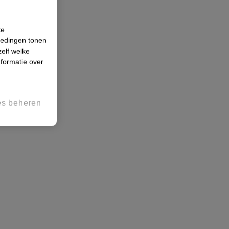
te
iedingen tonen
zelf welke
formatie over
es beheren