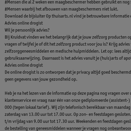
#Mensen die al 2 weken een maagbeschermer hebben gebruikt en nog 
#Mensen waarbij het afbouwen van maagbeschermers niet lukt.
Download de bijsluiter
Op thuisarts.nl vind je betrouwbare informatie
Advies online drogist
Wil je persoonlijk advies?
Bij Kruidvat vinden we het belangrijk dat je jouw zelfzorg producten 
vragen of twijfel je of dit het zelfzorg product voor jou is? Krijg advie
zelfzorggeneesmiddelen en medische hulpmiddelen. Let op: lees altijd 
gebruiksaanwijzing. Daarnaast is het advies vanuit je (huis)arts of apo
Advies online drogist
De online drogist is zo ontworpen dat je privacy altijd goed beschermd b
geen gegevens van jouw gezondheid op.
Heb je na het lezen van de informatie op deze pagina nog vragen over
klantenservice en vraag naar één van onze gediplomeerde (assistent
000 (tegen lokaal tarief). Wij zijn telefonisch bereikbaar van maandag
zaterdag van 13.00 uur tot 17.00 uur. Op zon- en feestdagen gesloten
t/m vrijdag van 9.00 uur tot 17.30 uur. Weekenden en feestdagen geslo
de bestelling van geneesmiddelen wanneer je vragen nog onbeantwoord