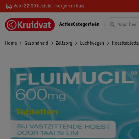
Voor 22:00 besteld, morgen in huis
Acties
Categorieën
Home
Gezondheid
Zelfzorg
Luchtwegen
Hoesttablett