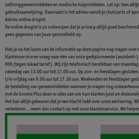
zelfzorggeneesmiddelen en medische hulpmiddelen. Let op: lees altijd 
gebruiksaanwijzing. Daarnaast is het advies vanuit je (huis)arts of apo
Advies online drogist
De online drogist is zo ontworpen dat je privacy altijd goed beschermd b
geen gegevens van jouw gezondheid op.
Heb je na het lezen van de informatie op deze pagina nog vragen over
klantenservice en vraag naar één van onze gediplomeerde (assistent
000 (tegen lokaal tarief). Wij zijn telefonisch bereikbaar van maandag
zaterdag van 13.00 uur tot 17.00 uur. Op zon- en feestdagen gesloten
t/m vrijdag van 9.00 uur tot 17.30 uur. Weekenden en feestdagen geslo
de bestelling van geneesmiddelen wanneer je vragen nog onbeantwoord
met de Groene Plus doen er alles aan om hun klanten juist en deskund
Het kan altijd gebeuren dat je een klacht hebt over onze advisering. W
verbeteren, ,
neem dan contact op met onze klantenservice.
We helpen