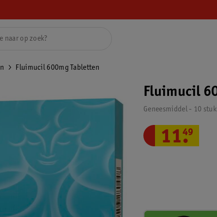
en
Fluimucil 600mg Tabletten
Fluimucil 6
Geneesmiddel - 10 stuk
11
.
49