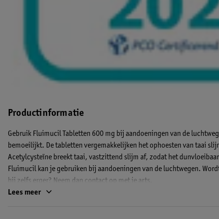
Productinformatie
Gebruik Fluimucil Tabletten 600 mg bij aandoeningen van de luchtwege
bemoeilijkt. De tabletten vergemakkelijken het ophoesten van taai slij
Acetylcysteïne breekt taai, vastzittend slijm af, zodat het dunvloeibaa
Fluimucil kan je gebruiken bij aandoeningen van de luchtwegen. Wordt 
hij zelfs erger? Neem dan contact op met je arts.
Lees meer
Dosering en gebruik
Volwassenen nemen 1 maal per dag 1 tablet. Bij patiënten die moeite