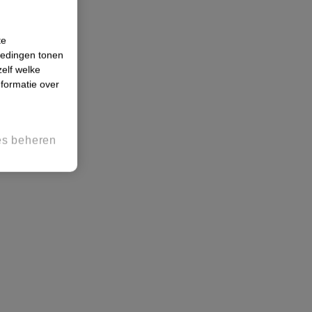
te
iedingen tonen
zelf welke
formatie over
es beheren