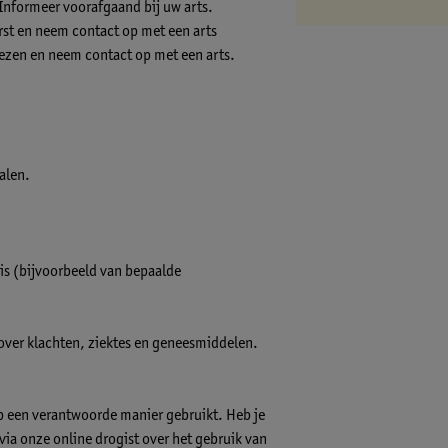
Informeer voorafgaand bij uw arts.
rst en neem contact op met een arts
iezen en neem contact op met een arts.
alen.
is (bijvoorbeeld van bepaalde
 over klachten, ziektes en geneesmiddelen.
op een verantwoorde manier gebruikt. Heb je
s via onze online drogist over het gebruik van