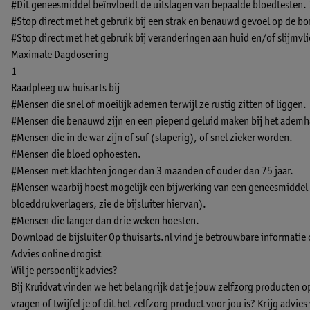
#Dit geneesmiddel beïnvloedt de uitslagen van bepaalde bloedtesten. 
#Stop direct met het gebruik bij een strak en benauwd gevoel op de bo
#Stop direct met het gebruik bij veranderingen aan huid en/of slijmvl
Maximale Dagdosering
1
Raadpleeg uw huisarts bij
#Mensen die snel of moeilijk ademen terwijl ze rustig zitten of liggen.
#Mensen die benauwd zijn en een piepend geluid maken bij het ademh
#Mensen die in de war zijn of suf (slaperig), of snel zieker worden.
#Mensen die bloed ophoesten.
#Mensen met klachten jonger dan 3 maanden of ouder dan 75 jaar.
#Mensen waarbij hoest mogelijk een bijwerking van een geneesmiddel 
bloeddrukverlagers, zie de bijsluiter hiervan).
#Mensen die langer dan drie weken hoesten.
Download de bijsluiter
Op thuisarts.nl vind je betrouwbare informatie
Advies online drogist
Wil je persoonlijk advies?
Bij Kruidvat vinden we het belangrijk dat je jouw zelfzorg producten 
vragen of twijfel je of dit het zelfzorg product voor jou is? Krijg advie