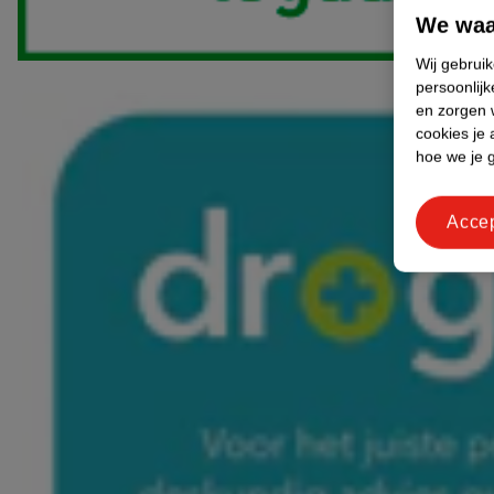
We waa
Wij gebrui
persoonlijk
en zorgen w
cookies je 
hoe we je 
Acce