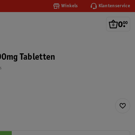
Winkels
Klantenservice
0
.
00
00mg Tabletten
s