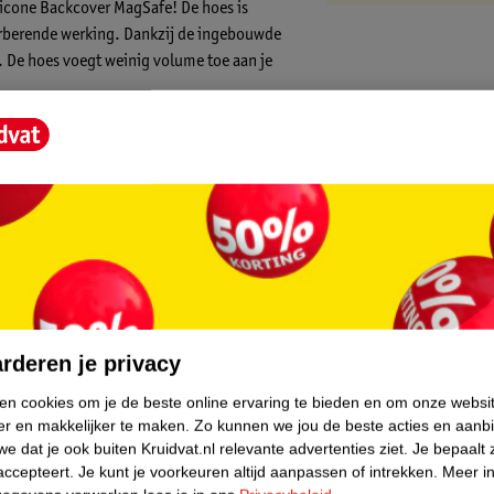
ilicone Backcover MagSafe! De hoes is
rberende werking. Dankzij de ingebouwde
 De hoes voegt weinig volume toe aan je
perfect om jouw telefoon heen. Het hoesje is
roces. Dit zorgt ervoor dat alle
en zijn en je toestel goed beschermd is
core.
an je iPhone gekoppeld worden. Dit product
 altijd precies goed op jouw iPhone
rderen je privacy
en MagSafe draadloze oplader en klikt een
ken cookies om je de beste online ervaring te bieden en om onze websi
un je gebruik maken van een MagSafe
er en makkelijker te maken.
Zo kunnen we jou de beste acties en aanb
e dat je ook buiten Kruidvat.nl relevante advertenties ziet.
Je bepaalt 
accepteert.
Je kunt je voorkeuren altijd aanpassen of intrekken.
Meer in