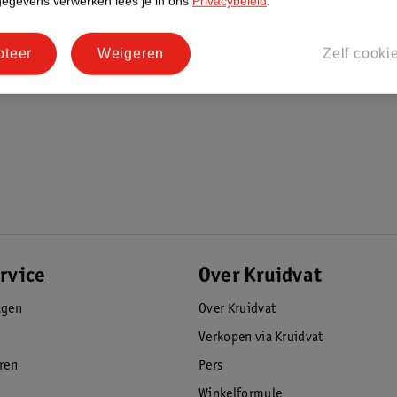
gegevens verwerken lees je in ons
Privacybeleid
.
 dat prettig aanvoelt. De binnenkant is
 je telefoon te voorkomen. Deze combinatie
pteer
Weigeren
Zelf cooki
t.
 slanke vormgeving. Hierdoor ligt je iPhone
d, van zakelijk tot vrije tijd.
rvice
Over Kruidvat
agen
Over Kruidvat
Verkopen via Kruidvat
eren
Pers
estel dan de originele Apple Silicone
Winkelformule