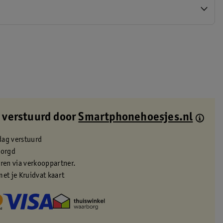
 verstuurd door
Smartphonehoesjes.nl
dag verstuurd
zorgd
eren via verkooppartner.
met je Kruidvat kaart