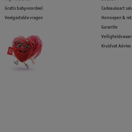
Backcover MagSafe!
Gratis babyvoordeel
Cadeaukaart sal
EAN code:0194253939726
Veelgestelde vragen
Herroepen & re
Garantie
Veiligheidswaa
Kruidvat Advies