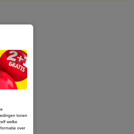
te
iedingen tonen
zelf welke
formatie over