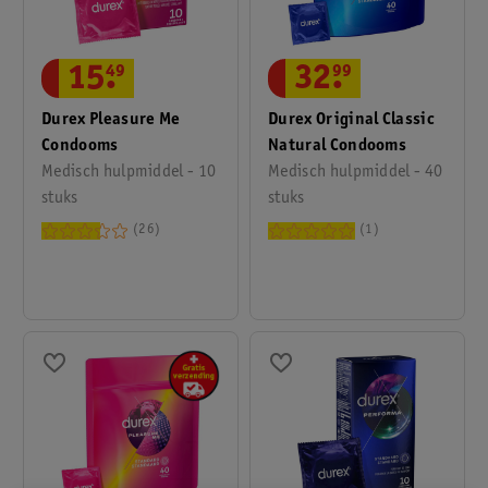
15
.
49
32
.
99
Durex Pleasure Me
Durex Original Classic
Condooms
Natural Condooms
Medisch hulpmiddel - 10
Medisch hulpmiddel - 40
stuks
stuks
26
1