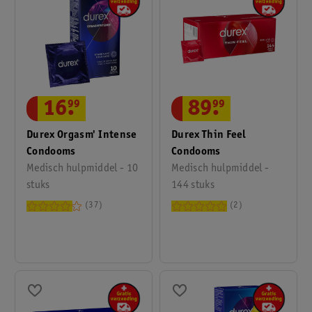
16
.
99
89
.
99
Durex Orgasm' Intense
Durex Thin Feel
Condooms
Condooms
Medisch hulpmiddel - 10
Medisch hulpmiddel -
stuks
144 stuks
37
2