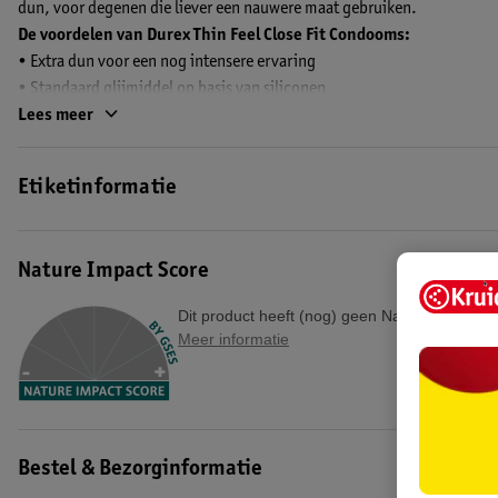
dun, voor degenen die liever een nauwere maat gebruiken.
De voordelen van Durex Thin Feel Close Fit Condooms:
• Extra dun voor een nog intensere ervaring
• Standaard glijmiddel op basis van siliconen
• Aangename geur
Lees meer
• Nauwsluitend (nominale breedte: 52.5 mm)
• Transparante latex condoom van natuurlijk rubber
Etiketinformatie
• Voorgevormd pleasure-fit met reservoir voor meer comfort
• De condooms zijn elektronisch en dermatologisch getest. Op elke g
kwaliteitstests uitgevoerd
Nature Impact Score
Gecertificeerd
Dit product heeft (nog) geen Nature Impact S
Gecertificeerd door SGS BelgiumNV, CE 1639 volgens 93/42/EEC voor a
Meer informatie
van seksueel overdraagbare aandoeningen. Elk ander niet-medisch geb
Waarschuwingen
• Geen enkel voorbehoedsmiddel biedt je een 100% betrouwbare besch
andere seksueel overdraagbare aandoeningen.
Bestel & Bezorginformatie
• Lees de gebruiksaanwijzing aan de binnenkant van de verpakking aand