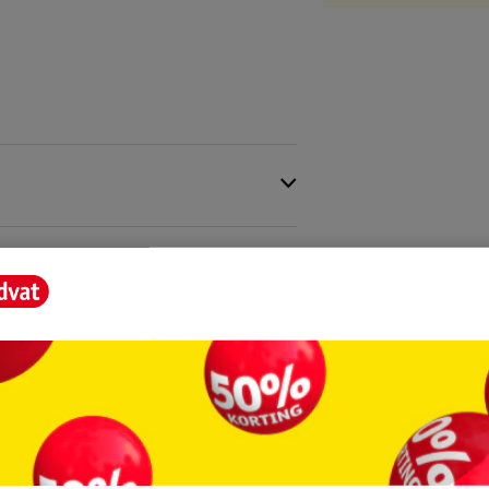
eproduceerde batch worden vijf
core.
nticonceptie of preventie van overdracht
ruik werd niet geëvalueerd.
erming tegen zwangerschap, hiv (aids) of
achtig door, vooral bij gebruik van het