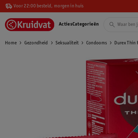
Voor 22:00 besteld, morgen in huis
Acties
Categorieën
Home
Gezondheid
Seksualiteit
Condooms
Durex Thin 