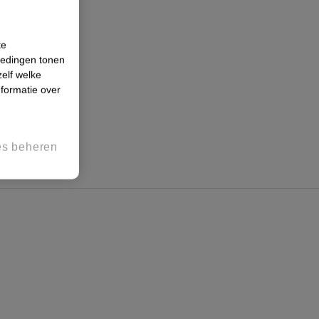
te
iedingen tonen
zelf welke
formatie over
es beheren