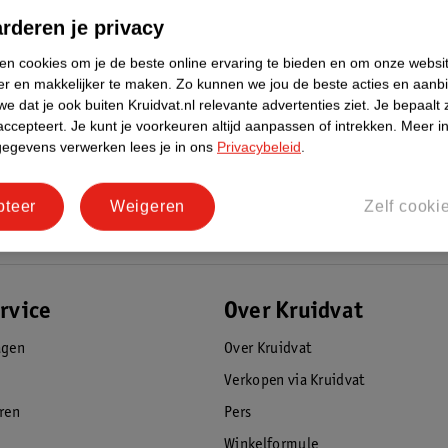
rderen je privacy
ondooms.
ken cookies om je de beste online ervaring te bieden en om onze websi
gebruiken op de buitenkant van het
er en makkelijker te maken.
Zo kunnen we jou de beste acties en aanb
e dat je ook buiten Kruidvat.nl relevante advertenties ziet.
Je bepaalt 
kinderen bewaren.
accepteert.
Je kunt je voorkeuren altijd aanpassen of intrekken.
Meer in
gegevens verwerken lees je in ons
Privacybeleid
.
pteer
Weigeren
Zelf cooki
rvice
Over Kruidvat
agen
Over Kruidvat
Verkopen via Kruidvat
eren
Pers
Winkelformule