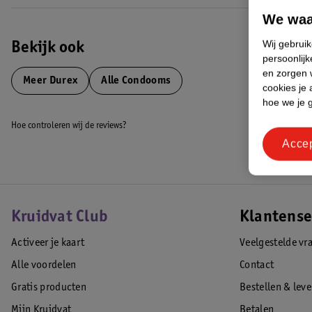
condoom voor anale of orale seks.
We waa
• Gebruik alleen glijmiddel dat wordt aanbevolen voor gebruik met c
Wij gebrui
• Bij anaal gebruik wordt aanbevolen een glijmiddel op waterbasis te 
Bekijk ook
persoonlijk
condoom.
en zorgen w
• Condooms kunnen verstikkingsgevaar opleveren. Buiten bereik van 
Meer
Durex
Alle Condooms
cookies je 
EAN code:3059948007098
hoe we je 
Hoe controleren wij de reviews?
Acce
Kruidvat Club
Klantense
Activeer je kaart
Veelgestelde vr
Alle voordelen
Contact
Gratis producten
Bestellen & lev
Mijn Kruidvat
Betalen