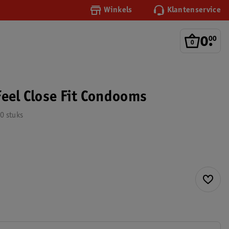
Winkels
Klantenservice
0
.
00
Feel Close Fit Condooms
0 stuks