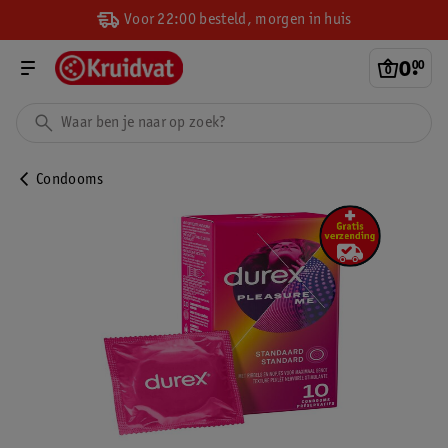
Voor 22:00 besteld, morgen in huis
0
.
00
Condooms