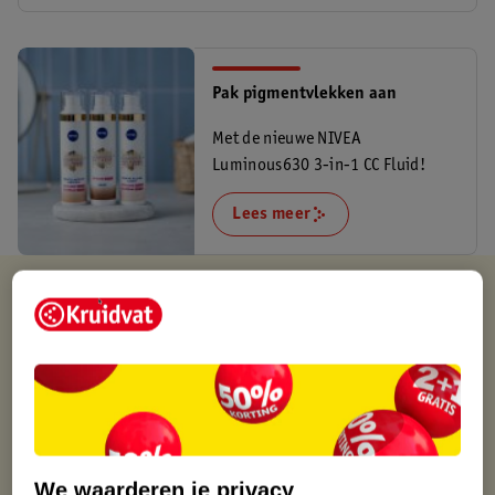
Pak pigmentvlekken aan
Met de nieuwe NIVEA
Luminous630 3-in-1 CC Fluid!
Lees meer
Kruidvat is altijd voordelig
Gratis ophalen in de winkel
Op werkdagen voor 22:00 uur besteld, volgende dag in huis
Gratis thuisbezorgd vanaf 50.00
Gratis retourneren binnen 30 dagen
Gratis punten met je Kruidvat kaart
We waarderen je privacy