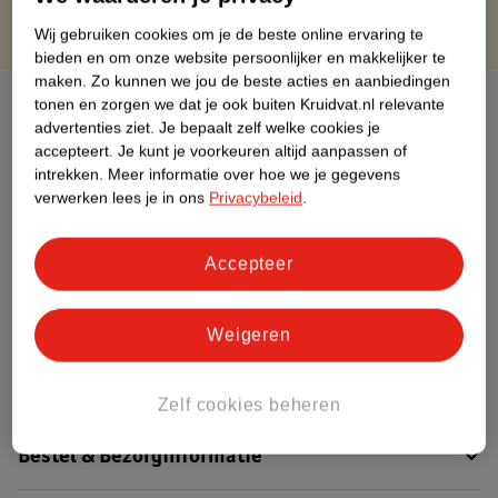
Wij gebruiken cookies om je de beste online ervaring te
bieden en om onze website persoonlijker en makkelijker te
maken.
Zo kunnen we jou de beste acties en aanbiedingen
Over dit product
tonen en zorgen we dat je ook buiten Kruidvat.nl relevante
advertenties ziet.
Je bepaalt zelf welke cookies je
accepteert.
Je kunt je voorkeuren altijd aanpassen of
Productinformatie
intrekken.
Meer informatie over hoe we je gegevens
verwerken lees je in ons
Privacybeleid
.
Etiketinformatie
Accepteer
Nature Impact Score
Dit product heeft (nog) geen Nature
Weigeren
Impact Score.
Meer informatie
Zelf cookies beheren
Bestel & Bezorginformatie