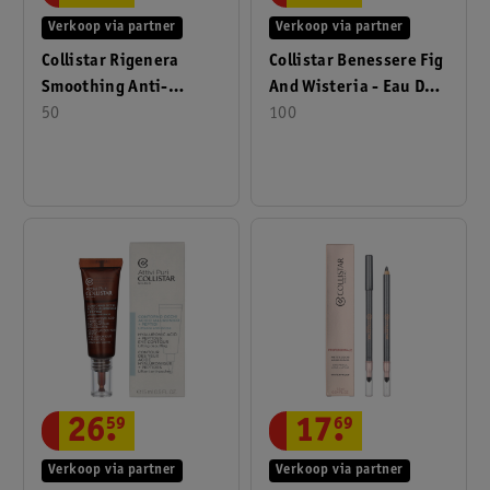
Verkoop via partner
Verkoop via partner
Collistar Rigenera
Collistar Benessere Fig
Smoothing Anti-
And Wisteria - Eau De
Wrinkle Cream 50ml
50
100
Toilette 100ml
26
.
59
17
.
69
Verkoop via partner
Verkoop via partner