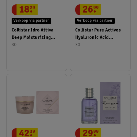
18
.
29
26
.
99
Verkoop via partner
Verkoop via partner
Collistar Idro Attiva+
Collistar Pure Actives
Deep Moisturizing
Hyaluronic Acid
Cream 30ml
30
Moisturizing Lifting
30
30ml
42
.
39
29
.
99