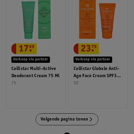
17
.
69
23
.
79
Verkoop via partner
Verkoop via partner
Collistar Multi-Active
Collistar Globale Anti-
Deodorant Cream 75 Ml
Age Face Cream SPF30
75
50ml
50
Volgende pagina tonen