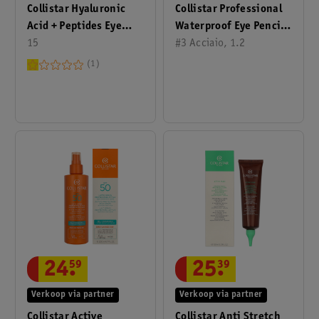
Collistar Hyaluronic
Collistar Professional
Acid + Peptides Eye
Waterproof Eye Pencil
Contour 15 Ml
15
1.2 Ml
#3 Acciaio, 1.2
1
24
.
59
25
.
39
Verkoop via partner
Verkoop via partner
Collistar Active
Collistar Anti Stretch