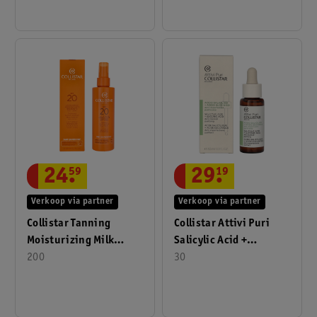
24
.
59
29
.
19
Verkoop via partner
Verkoop via partner
Collistar Tanning
Collistar Attivi Puri
Moisturizing Milk
Salicylic Acid +
Face-Body SPF20
200
Succinic Acid 30ml
30
200ml