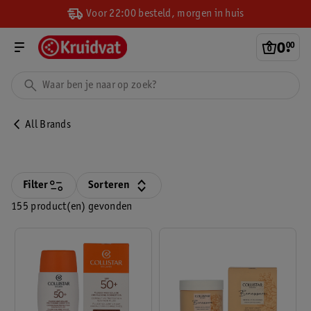
Voor 22:00 besteld, morgen in huis
0
.
00
All Brands
Filter
Sorteren
155 product(en) gevonden