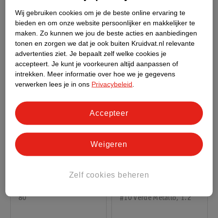
Ml
#1.5 Porcelain, 4
Superserum 200ml
200
Wij gebruiken cookies om je de beste online ervaring te
bieden en om onze website persoonlijker en makkelijker te
maken.
Zo kunnen we jou de beste acties en aanbiedingen
tonen en zorgen we dat je ook buiten Kruidvat.nl relevante
advertenties ziet.
Je bepaalt zelf welke cookies je
accepteert.
Je kunt je voorkeuren altijd aanpassen of
intrekken.
Meer informatie over hoe we je gegevens
verwerken lees je in ons
Privacybeleid
.
Accepteer
27
.
59
17
.
69
Weigeren
Verkoop via partner
Verkoop via partner
Zelf cookies beheren
Collistar Uomo Hydra
Collistar Professional
Oil Free Moisturizer
Waterproof Eye Pencil
Face And Eye Gel 80ml
80
1.2 Ml
#10 Verde Metallo, 1.2