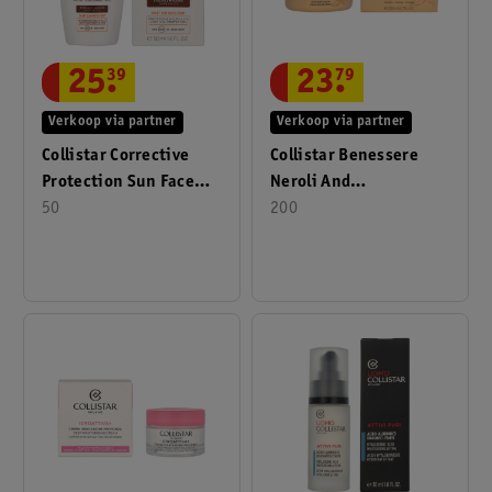
25
.
39
23
.
79
Verkoop via partner
Verkoop via partner
Collistar Corrective
Collistar Benessere
Protection Sun Face
Neroli And
Fluid SPF50+ 50ml
50
Helichrysum Soft Body
200
Cream 200ml