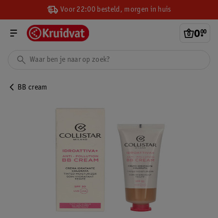
Voor 22:00 besteld, morgen in huis
0
.
00
BB cream