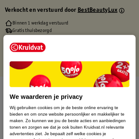
Verkocht en verstuurd door
BestBeautyLux
Binnen 1 werkdag verstuurd
Gratis thuisbezorgd
Gratis retourneren via verkooppartner.
Gratis punten met je Kruidvat kaart
Over dit product
We waarderen je privacy
Productinformatie
Wij gebruiken cookies om je de beste online ervaring te
bieden en om onze website persoonlijker en makkelijker te
Etiketinformatie
maken.
Zo kunnen we jou de beste acties en aanbiedingen
tonen en zorgen we dat je ook buiten Kruidvat.nl relevante
advertenties ziet.
Je bepaalt zelf welke cookies je
Nature Impact Score