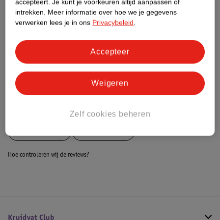
accepteert.
Je kunt je voorkeuren altijd aanpassen of
intrekken.
Meer informatie over hoe we je gegevens
Dit product heeft (nog) geen Nature
verwerken lees je in ons
Privacybeleid
.
Impact Score.
Meer informatie
Accepteer
Bestel & Bezorginformatie
Weigeren
Bekijk ook
Zelf cookies beheren
Meer
Collistar
Alle BB cream
Hoe controleren wij de reviews?
Kruidvat Club