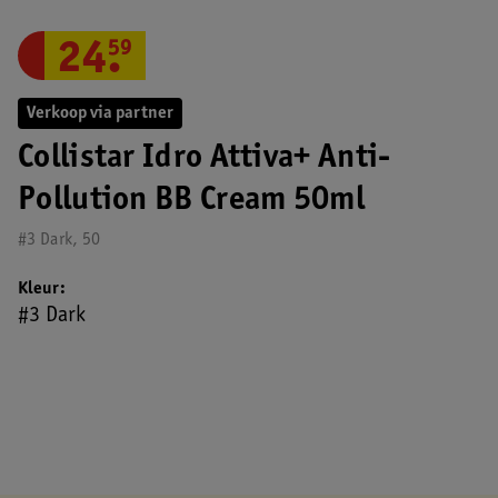
24
.
59
Verkoop via partner
Collistar Idro Attiva+ Anti-
Pollution BB Cream 50ml
#3 Dark, 50
Kleur
#3 Dark