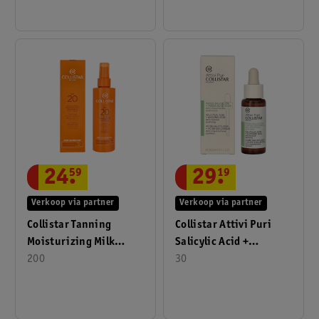
24
.
59
29
.
19
Verkoop via partner
Verkoop via partner
Collistar Tanning
Collistar Attivi Puri
Moisturizing Milk
Salicylic Acid +
Face-Body SPF20
200
Succinic Acid 30ml
30
200ml