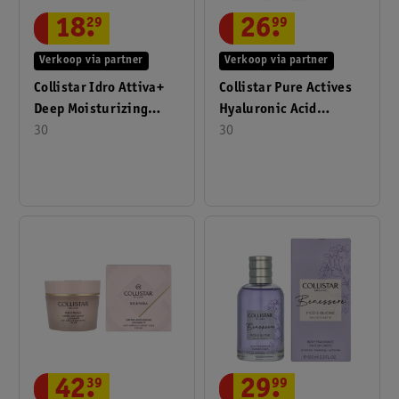
18
.
29
26
.
99
Verkoop via partner
Verkoop via partner
Collistar Idro Attiva+
Collistar Pure Actives
Deep Moisturizing
Hyaluronic Acid
Cream 30ml
30
Moisturizing Lifting
30
30ml
42
.
39
29
.
99