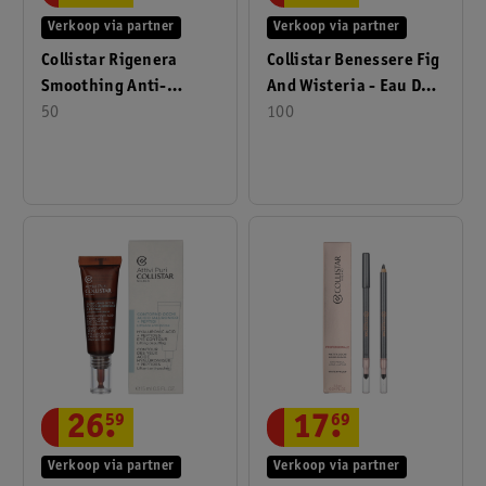
Verkoop via partner
Verkoop via partner
Collistar Rigenera
Collistar Benessere Fig
Smoothing Anti-
And Wisteria - Eau De
Wrinkle Cream 50ml
50
100
Toilette 100ml
26
.
59
17
.
69
Verkoop via partner
Verkoop via partner