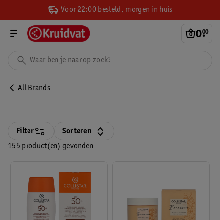
Voor 22:00 besteld, morgen in huis
0
.
00
All Brands
Filter
Sorteren
155 product(en) gevonden