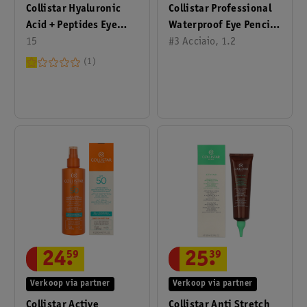
Collistar Hyaluronic
Collistar Professional
Acid + Peptides Eye
Waterproof Eye Pencil
Contour 15 Ml
15
1.2 Ml
#3 Acciaio, 1.2
1
24
.
59
25
.
39
Verkoop via partner
Verkoop via partner
Collistar Active
Collistar Anti Stretch