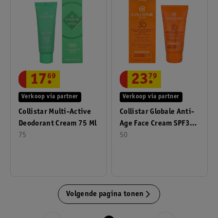
17
.
69
23
.
79
Verkoop via partner
Verkoop via partner
Collistar Multi-Active
Collistar Globale Anti-
Deodorant Cream 75 Ml
Age Face Cream SPF30
75
50ml
50
Volgende pagina tonen