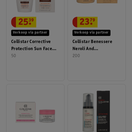
25
.
39
23
.
79
Verkoop via partner
Verkoop via partner
Collistar Corrective
Collistar Benessere
Protection Sun Face
Neroli And
Fluid SPF50+ 50ml
50
Helichrysum Soft Body
200
Cream 200ml