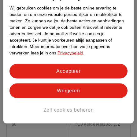
Ml
#1.5 Porcelain, 4
Superserum 200ml
200
Wij gebruiken cookies om je de beste online ervaring te
bieden en om onze website persoonlijker en makkelijker te
maken.
Zo kunnen we jou de beste acties en aanbiedingen
tonen en zorgen we dat je ook buiten Kruidvat.nl relevante
advertenties ziet.
Je bepaalt zelf welke cookies je
accepteert.
Je kunt je voorkeuren altijd aanpassen of
intrekken.
Meer informatie over hoe we je gegevens
verwerken lees je in ons
Privacybeleid
.
Accepteer
27
.
59
17
.
69
Weigeren
Verkoop via partner
Verkoop via partner
Zelf cookies beheren
Collistar Uomo Hydra
Collistar Professional
Oil Free Moisturizer
Waterproof Eye Pencil
Face And Eye Gel 80ml
80
1.2 Ml
#10 Verde Metallo, 1.2