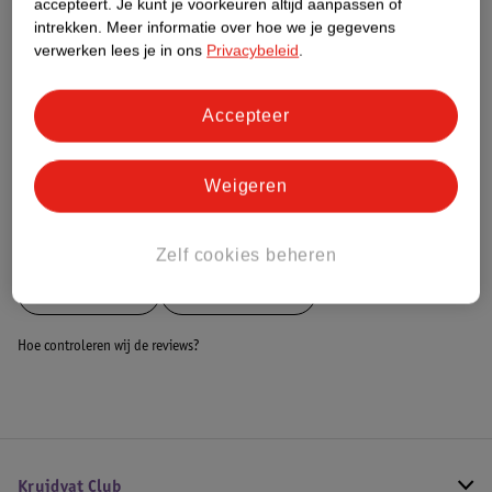
accepteert.
Je kunt je voorkeuren altijd aanpassen of
intrekken.
Meer informatie over hoe we je gegevens
Dit product heeft (nog) geen Nature
verwerken lees je in ons
Privacybeleid
.
Impact Score.
Meer informatie
Accepteer
Bestel & Bezorginformatie
Weigeren
Bekijk ook
Zelf cookies beheren
Meer
Collistar
Alle Oogpotlood
Hoe controleren wij de reviews?
Kruidvat Club