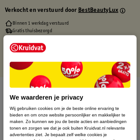
Verkocht en verstuurd door
BestBeautyLux
Binnen 1 werkdag verstuurd
Gratis thuisbezorgd
Gratis retourneren via verkooppartner.
Gratis punten met je Kruidvat kaart
Over dit product
We waarderen je privacy
Productinformatie
Wij gebruiken cookies om je de beste online ervaring te
bieden en om onze website persoonlijker en makkelijker te
Etiketinformatie
maken.
Zo kunnen we jou de beste acties en aanbiedingen
tonen en zorgen we dat je ook buiten Kruidvat.nl relevante
advertenties ziet.
Je bepaalt zelf welke cookies je
Nature Impact Score