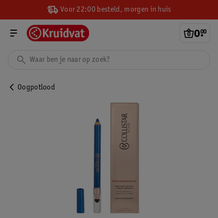
Voor 22:00 besteld, morgen in huis
0
.
00
Oogpotlood