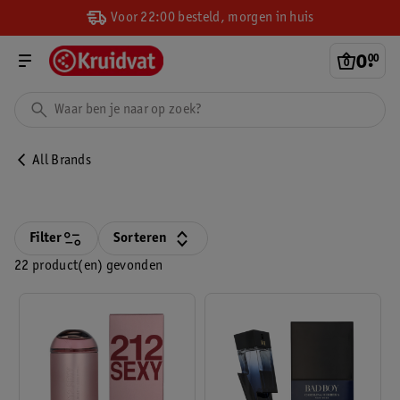
Voor 22:00 besteld, morgen in huis
0
.
00
All Brands
Filter
Sorteren
22 product(en) gevonden