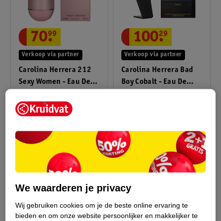
100
.
29
70
.
99
Verkoop via partner
Verkoop via partner
Carolina Herrera Bad
Carolina Herrera 212
Boy Cobalt - Eau De
Sexy Women - Eau De
100
Parfum 100ml
100
Parfum 100ml
243
1
2
We waarderen je privacy
Advies door Kruidvat
Wij gebruiken cookies om je de beste online ervaring te
bieden en om onze website persoonlijker en makkelijker te