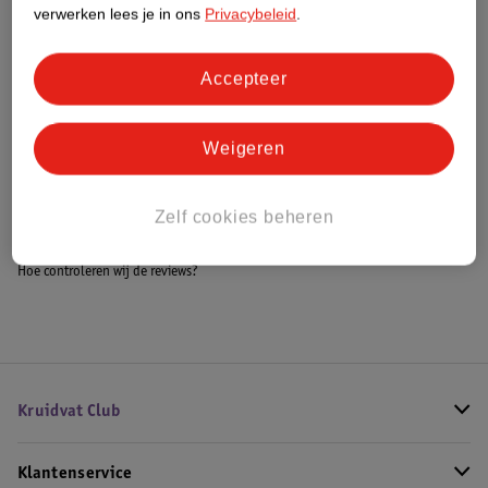
Meer informatie
verwerken lees je in ons
Privacybeleid
.
Accepteer
Bestel & Bezorginformatie
Weigeren
Bekijk ook
Zelf cookies beheren
Meer
Carolina Herrera
Alle Herenparfum
Hoe controleren wij de reviews?
Kruidvat Club
Klantenservice