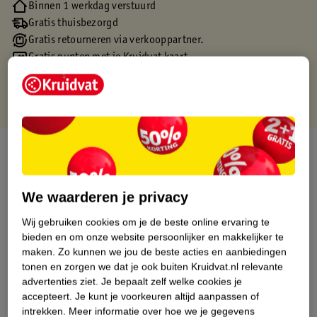
Binnen 1 werkdag verstuurd
Gratis thuisbezorgd
Gratis retourneren via verkooppartner.
Gratis punten met je Kruidvat kaart
Over dit product
Productinformatie
We waarderen je privacy
Wij gebruiken cookies om je de beste online ervaring te
Etiketinformatie
bieden en om onze website persoonlijker en makkelijker te
maken.
Zo kunnen we jou de beste acties en aanbiedingen
Nature Impact Score
tonen en zorgen we dat je ook buiten Kruidvat.nl relevante
advertenties ziet.
Je bepaalt zelf welke cookies je
Dit product heeft (nog) geen Nature
accepteert.
Je kunt je voorkeuren altijd aanpassen of
Impact Score.
intrekken.
Meer informatie over hoe we je gegevens