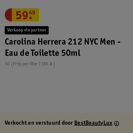
59
.
49
Verkoop via partner
Carolina Herrera 212 NYC Men -
Eau de Toilette 50ml
50
Prijs per
liter
1189.8
Verkocht en verstuurd door
BestBeautyLux