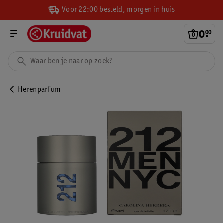
Voor 22:00 besteld, morgen in huis
0
.
00
Herenparfum