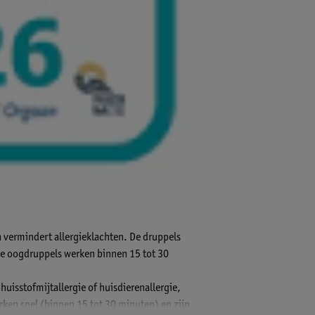
n vermindert allergieklachten. De druppels
. De oogdruppels werken binnen 15 tot 30
uisstofmijtallergie of huisdierenallergie,
ken snel (binnen 15 tot 30 minuten) en zijn