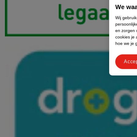
We waa
Wij gebrui
persoonlijk
en zorgen w
cookies je 
hoe we je 
Acce