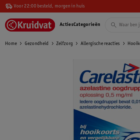
Voor 22:00 besteld, morgen in huis
Acties
Categorieën
Home
Gezondheid
Zelfzorg
Allergische reacties
Hooik