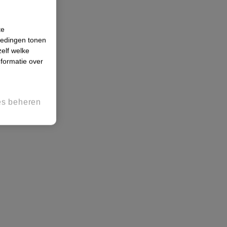
te
iedingen tonen
zelf welke
formatie over
es beheren