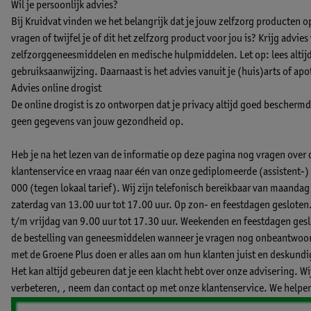
Wil je persoonlijk advies?
Bij Kruidvat vinden we het belangrijk dat je jouw zelfzorg producten 
vragen of twijfel je of dit het zelfzorg product voor jou is? Krijg advie
zelfzorggeneesmiddelen en medische hulpmiddelen. Let op: lees altijd 
gebruiksaanwijzing. Daarnaast is het advies vanuit je (huis)arts of apo
Advies online drogist
De online drogist is zo ontworpen dat je privacy altijd goed beschermd b
geen gegevens van jouw gezondheid op.
Heb je na het lezen van de informatie op deze pagina nog vragen over
klantenservice en vraag naar één van onze gediplomeerde (assistent
000 (tegen lokaal tarief). Wij zijn telefonisch bereikbaar van maandag
zaterdag van 13.00 uur tot 17.00 uur. Op zon- en feestdagen gesloten
t/m vrijdag van 9.00 uur tot 17.30 uur. Weekenden en feestdagen geslo
de bestelling van geneesmiddelen wanneer je vragen nog onbeantwoord
met de Groene Plus doen er alles aan om hun klanten juist en deskund
Het kan altijd gebeuren dat je een klacht hebt over onze advisering. W
verbeteren, ,
neem dan contact op met onze klantenservice.
We helpen