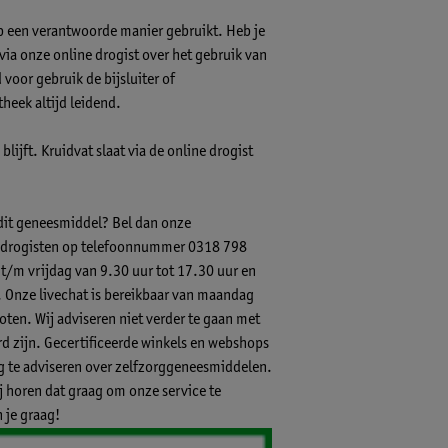
op een verantwoorde manier gebruikt. Heb je
s via onze online drogist over het gebruik van
voor gebruik de bijsluiter of
theek altijd leidend.
lijft. Kruidvat slaat via de online drogist
 dit geneesmiddel? Bel dan onze
-) drogisten op telefoonnummer 0318 798
 t/m vrijdag van 9.30 uur tot 17.30 uur en
.
Onze livechat
is bereikbaar van maandag
ten. Wij adviseren niet verder te gaan met
 zijn. Gecertificeerde winkels en webshops
ig te adviseren over zelfzorggeneesmiddelen.
ij horen dat graag om onze service te
 je graag!