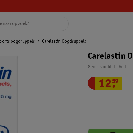
oorts oogdruppels
Carelastin Oogdruppels
Carelastin 
Geneesmiddel - 6ml
12
.
59