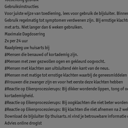
Toelichting gebruik
Gebruiksinstructies
Voor juiste wijze van toediening, lees voor gebruik de bijsluiter. Bin
Gebruik regelmatig tot symptomen verdwenen zijn. Bij ernstige klacht
met arts. Niet langer dan 6 weken gebruiken.
Maximale Dagdosering
2x per 24 uur
Raadpleeg uw huisarts bij
#Mensen die benauwd of kortademig zijn.
#Mensen met zeer gezwollen ogen en gekleurd oogvocht.
#Mensen met klachten aan uitsluitend één kant van de neus.
#Mensen met matige tot ernstige klachten waarbij de geneesmiddelen
#Vrouwen die zwanger zijn en voor het eerste deze klachten hebben
#Reactie op Eikenprocessierups: Bij dikker wordende lippen, tong of
kortademigheid.
#Reactie op Eikenprocessierups: Bij oogklachten die niet beter worden
#Reactie op Eikenprocessierups: Bij klachten die niet afnemen na 2 we
Download de bijsluiter
Op thuisarts.nl vind je betrouwbare informatie
Advies online drogist