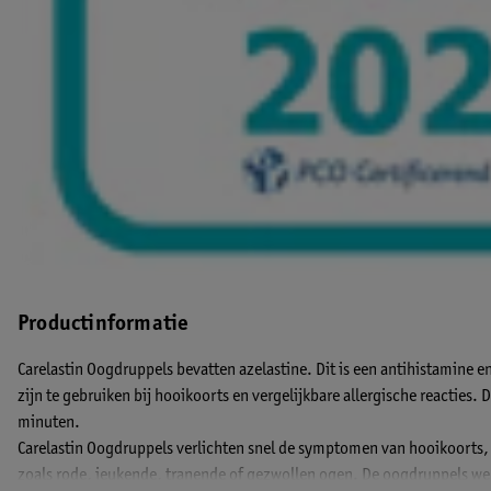
Productinformatie
Carelastin Oogdruppels bevatten azelastine. Dit is een antihistamine e
zijn te gebruiken bij hooikoorts en vergelijkbare allergische reacties
minuten.
Carelastin Oogdruppels verlichten snel de symptomen van hooikoorts, h
zoals rode, jeukende, tranende of gezwollen ogen. De oogdruppels wer