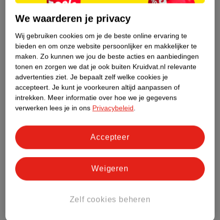
feestdagen gesloten.
Onze livechat
is bereikbaar van maandag t/m
We waarderen je privacy
vrijdag van 9.00 uur tot 17.30 uur. Weekenden en feestdagen
gesloten. Wij adviseren niet verder te gaan met de bestelling van
Wij gebruiken cookies om je de beste online ervaring te
geneesmiddelen wanneer je vragen nog onbeantwoord zijn.
bieden en om onze website persoonlijker en makkelijker te
Gecertificeerde winkels en webshops met de Groene Plus doen er
maken.
Zo kunnen we jou de beste acties en aanbiedingen
alles aan om hun klanten juist en deskundig te adviseren over
tonen en zorgen we dat je ook buiten Kruidvat.nl relevante
advertenties ziet.
Je bepaalt zelf welke cookies je
zelfzorggeneesmiddelen. Het kan altijd gebeuren dat je een klacht
accepteert.
Je kunt je voorkeuren altijd aanpassen of
hebt over onze advisering. Wij horen dat graag om onze service te
intrekken.
Meer informatie over hoe we je gegevens
verbeteren, ,
neem dan contact op met onze klantenservice.
We
verwerken lees je in ons
Privacybeleid
.
helpen je graag!
Accepteer
Weigeren
Zelf cookies beheren