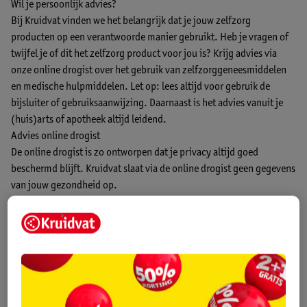
Wil je persoonlijk advies?
Bij Kruidvat vinden we het belangrijk dat je jouw zelfzorg
producten op een verantwoorde manier gebruikt. Heb je vragen of
twijfel je of dit het zelfzorg product voor jou is? Krijg advies via
onze online drogist over het gebruik van zelfzorggeneesmiddelen
en medische hulpmiddelen. Let op: lees altijd voor gebruik de
bijsluiter of gebruiksaanwijzing. Daarnaast is het advies vanuit je
(huis)arts of apotheek altijd leidend.
Advies online drogist
De online drogist is zo ontworpen dat je privacy altijd goed
beschermd blijft. Kruidvat slaat via de online drogist geen gegevens
van jouw gezondheid op.
Heb je na het lezen van de informatie op deze pagina nog vragen
over dit geneesmiddel? Bel dan onze klantenservice en vraag naar
één van onze gediplomeerde (assistent-) drogisten op
telefoonnummer 0318 798 000 (tegen lokaal tarief). Wij zijn
telefonisch bereikbaar van maandag t/m vrijdag van 9.30 uur tot
17.30 uur en zaterdag van 13.00 uur tot 17.00 uur. Op zon- en