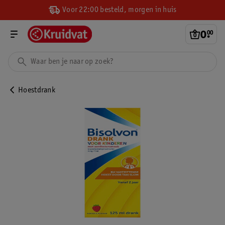
Voor 22:00 besteld, morgen in huis
0
.
00
Hoestdrank