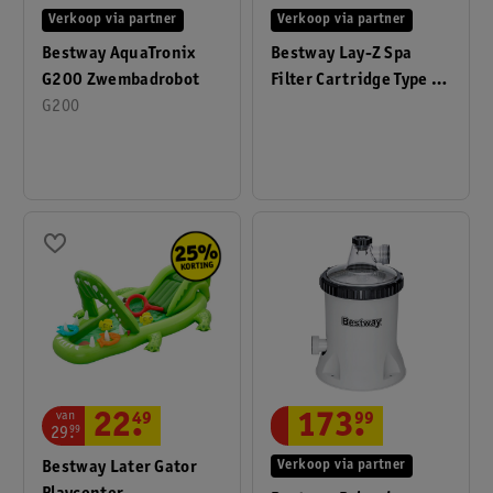
Verkoop via partner
Verkoop via partner
Bestway AquaTronix
Bestway Lay-Z Spa
G200 Zwembadrobot
Filter Cartridge Type VI
G200
2x6
van
22
.
49
173
.
99
29
.
99
Bestway Later Gator
Verkoop via partner