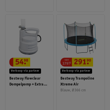
van
291
.
90
54
.
98
379
.
00
Verkoop via partner
Verkoop via partner
Bestway Trampoline
Bestway Flowclear
Xtreme Air
Dompelpomp + Extra
Blauw, Ø366 cm
Slang