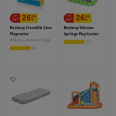
van
van
26
.
24
26
.
24
34
.
99
34
.
99
Bestway Crocodile Cove
Bestway Volcano
Playcenter
Springs Play Center
224 cm x 141cm x 72cm
1
2