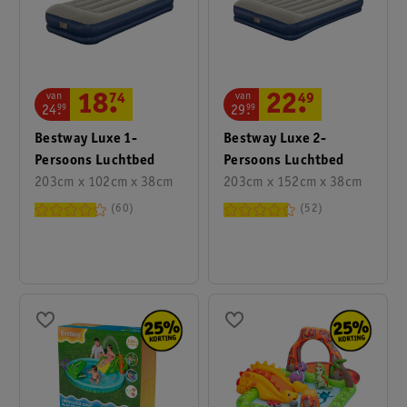
van
van
18
.
74
22
.
49
24
.
99
29
.
99
Bestway Luxe 1-
Bestway Luxe 2-
Persoons Luchtbed
Persoons Luchtbed
203cm x 102cm x 38cm
203cm x 152cm x 38cm
60
52