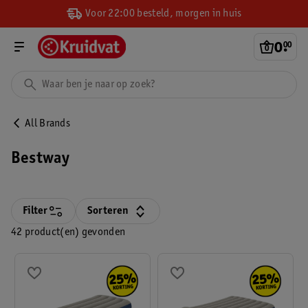
Voor 22:00 besteld, morgen in huis
0
.
00
All Brands
Bestway
Filter
Sorteren
42 product(en) gevonden