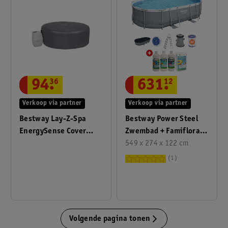
631
.
12
94
.
36
Verkoop via partner
Verkoop via partner
Bestway Power Steel
Bestway Lay-Z-Spa
Zwembad + Famiflora
EnergySense Cover
Startset Waterbeheer
549 x 274 x 122 cm
Rond
1
Volgende pagina tonen