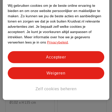
Thermische Cover Voor
Grijs, Ø196 x 71 cm
Vierkant
Wij gebruiken cookies om je de beste online ervaring te
Ronde Spa's
bieden en om onze website persoonlijker en makkelijker te
maken.
Zo kunnen we jou de beste acties en aanbiedingen
tonen en zorgen we dat je ook buiten Kruidvat.nl relevante
advertenties ziet.
Je bepaalt zelf welke cookies je
accepteert.
Je kunt je voorkeuren altijd aanpassen of
intrekken.
Meer informatie over hoe we je gegevens
verwerken lees je in ons
Privacybeleid
.
Accepteer
94
.
98
32
.
98
Weigeren
Verkoop via partner
Verkoop via partner
Zelf cookies beheren
Bestway Workout
Bestway Trampoline
Trampoline
Ladder
"Aerobounce"
Ø102 x H135 cm