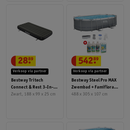
28
.
89
542
.
89
Verkoop via partner
Verkoop via partner
Bestway Tritech
Bestway Steel Pro MAX
Connect & Rest 3-In-1
Zwembad + Famiflora
Twin/King
Zwart, 188 x 99 x 25 cm
Startset Waterbeheer
488 x 305 x 107 cm
Luchtmatras