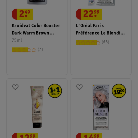
2
.
49
22
.
99
Kruidvat Color Booster
L'Oréal Paris
Dark Warm Brown
Préférence Le Blonding
Kleurshampoo
75ml
Platinum Ice Acidic
68
Toner
7
99
99