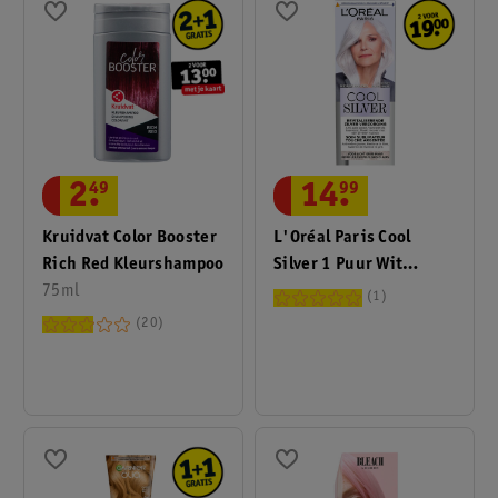
2
.
49
14
.
99
Kruidvat Color Booster
L'Oréal Paris Cool
Rich Red Kleurshampoo
Silver 1 Puur Wit
75ml
Revitaliserende Zilver
1
Verzorging
20