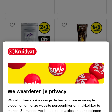
2
.
49
12
.
99
Kruidvat Color Booster
Garnier Olia Gloss
Silver Kleurshampoo
Smokey Brown Getint
75ml
Haarmasker
150ml
We waarderen je privacy
8
Wij gebruiken cookies om je de beste online ervaring te
bieden en om onze website persoonlijker en makkelijker te
maken.
Zo kunnen we jou de beste acties en aanbiedingen