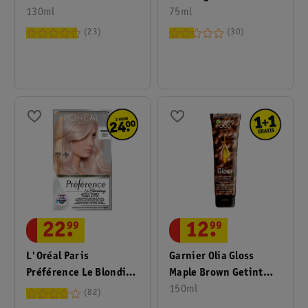
Toner
130ml
Brown Kleurshampoo
75ml
23
30
22
.
99
12
.
99
L'Oréal Paris
Garnier Olia Gloss
Préférence Le Blonding
Maple Brown Getint
Pearly Boost Acidic
Haarmasker
150ml
82
Toner