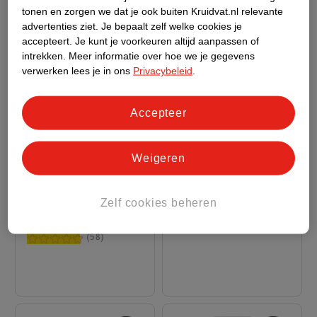
tonen en zorgen we dat je ook buiten Kruidvat.nl relevante
advertenties ziet.
Je bepaalt zelf welke cookies je
accepteert.
Je kunt je voorkeuren altijd aanpassen of
intrekken.
Meer informatie over hoe we je gegevens
verwerken lees je in ons
Privacybeleid
.
Accepteer
12
.
50
22
.
00
Weigeren
Bleach London
Bleach London White
Reincarnation Mask
Toner Salon Standard
Zelf cookies beheren
200ml
Home Toning Kit
379
58