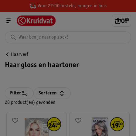
Voor 22:00 besteld, morgen in huis
0
.
00
Haarverf
Haar gloss en haartoner
Filter
Sorteren
28 product(en) gevonden