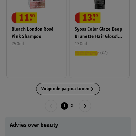
13
.
99
11
.
50
Syoss Color Glaze Deep
Bleach London Rosé
Brunette Hair Glossing
Pink Shampoo
Toner
130ml
250ml
27
Volgende pagina tonen
1
2
Advies over beauty