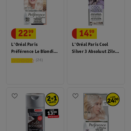
22
.
99
14
.
99
L'Oréal Paris
L'Oréal Paris Cool
Préférence Le Blonding
Silver 3 Absoluut Zilver
Ultra Platinum
Revitaliserende Zilver
26
Ontkleuring
Verzorging