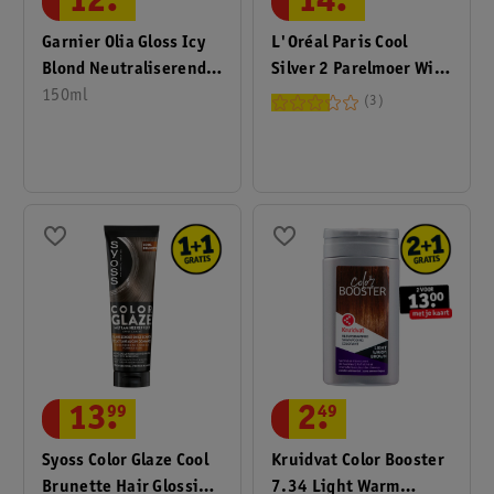
12
.
14
.
Garnier Olia Gloss Icy
L'Oréal Paris Cool
Blond Neutraliserend
Silver 2 Parelmoer Wit
Haarmasker
150ml
Revitaliserende Zilver
3
Verzorging
13
.
99
2
.
49
Syoss Color Glaze Cool
Kruidvat Color Booster
Brunette Hair Glossing
7.34 Light Warm