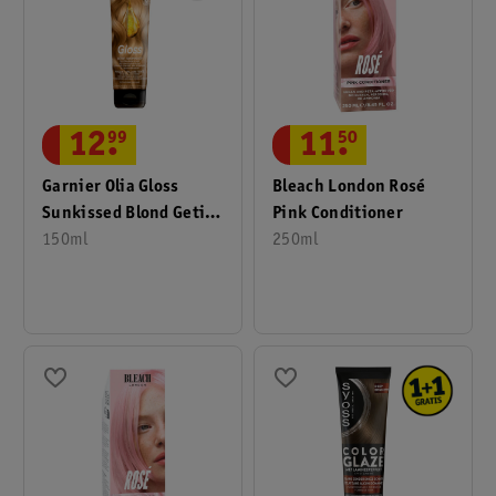
12
.
99
11
.
50
Garnier Olia Gloss
Bleach London Rosé
Sunkissed Blond Getint
Pink Conditioner
Haarmasker
150ml
250ml