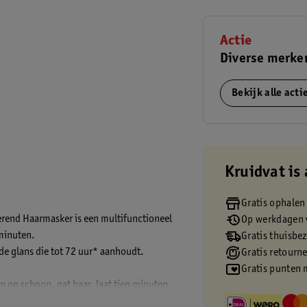
Actie
Diverse merken
Bekijk alle act
Kruidvat is 
Gratis ophalen
serend Haarmasker is een multifunctioneel
Op werkdagen v
 minuten.
Gratis thuisbe
de glans die tot 72 uur* aanhoudt.
Gratis retourn
Gratis punten 
n op schoon, nat haar, laat tien minuten
tot vier wasbeurten** mooi blijft en