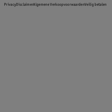
Privacy
Disclaimer
Algemene Verkoopvoorwaarden
Veilig betalen