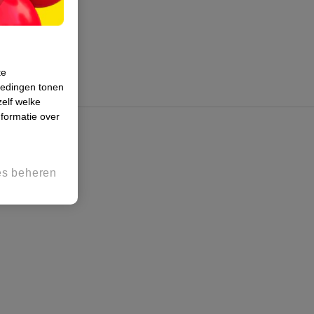
te
iedingen tonen
zelf welke
formatie over
es beheren