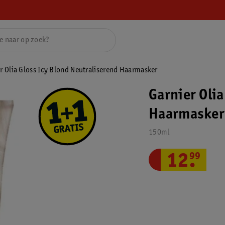
r Olia Gloss Icy Blond Neutraliserend Haarmasker
Garnier Olia
Haarmasker
150ml
12
.
99