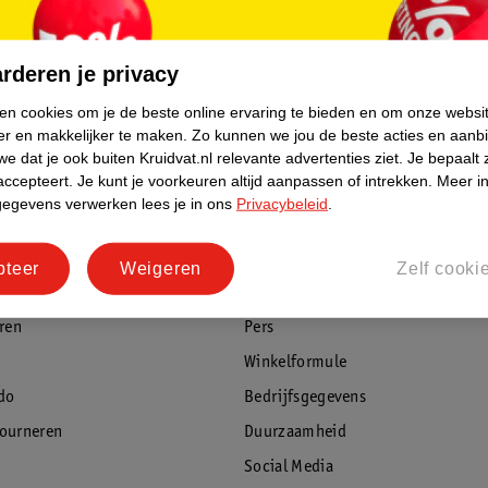
Haarmasker?
ndschoenen.
rderen je privacy
n, totdat je haar volledig bedekt is.
et gewenste resultaat.
ken cookies om je de beste online ervaring te bieden en om onze websi
ter helder is.
er en makkelijker te maken.
Zo kunnen we jou de beste acties en aanb
e dat je ook buiten Kruidvat.nl relevante advertenties ziet.
Je bepaalt 
accepteert.
Je kunt je voorkeuren altijd aanpassen of intrekken.
Meer in
gegevens verwerken lees je in ons
Privacybeleid
.
ijze haren of gebleekt haar.
rvice
Over Kruidvat
agen
Over Kruidvat
pteer
Weigeren
Zelf cooki
Verkopen via Kruidvat
eren
Pers
Winkelformule
do
Bedrijfsgegevens
tourneren
Duurzaamheid
Social Media