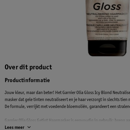
Over dit product
Productinformatie
Jouw kleur, maar dan beter! Het Garnier Olia Gloss Icy Blond Neutrali
masker dat gele tinten neutraliseert en je haar verzorgt in slechts tien
De formule, verrijkt met voedende bloemoliën, garandeert een stralen
Garnier Olia Gloss Getint Haarmasker is eenvoudig in gebruik: breng aa
inwerken en spoel uit. Het resultaat? Een frisse, heldere blondtint die 
Lees meer