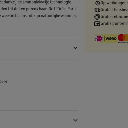
oudt dankzij de ammoniakvrije technologie.
Op werkdagen v
den tot dof en poreus haar. De L'Oréal Paris
Gratis thuisbe
weer in balans tot zijn natuurlijke waarden,
Gratis retourn
Gratis punten 
e tot vier weken houdt* en haar dat vier keer
 aanbevolen voor ontkleurd haar.
al je haar te tonen. Het verheldert je
core.