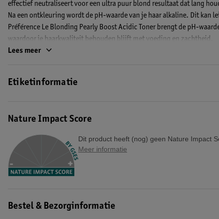
effectief neutraliseert voor een ultra puur blond resultaat dat lang h
Na een ontkleuring wordt de pH-waarde van je haar alkaline. Dit kan lei
Préférence Le Blonding Pearly Boost Acidic Toner brengt de pH-waarde 
waardoor je haarkwaliteit behouden blijft met voeding en zachtheid.
Lees meer
Deze toner zorgt in vijf minuten voor een anti-gele of -oranje gloed di
meer gevoed is*. Geniet van gladder en zijdezacht haar. Deze toner is
Etiketinformatie
Voor haar langer dan de schouders is meer dan één verpakking nodig om 
haarkleur niet en het dekt geen grijze haren.
Nature Impact Score
Wat zit er in de verpakking?
Dit product heeft (nog) geen Nature Impact S
• Toningcrème
Meer informatie
• Ontwikkelcrème
• Versterkende conditioner
• Handschoenen
*Instrumentele test.
Bestel & Bezorginformatie
EAN code:3600524128876