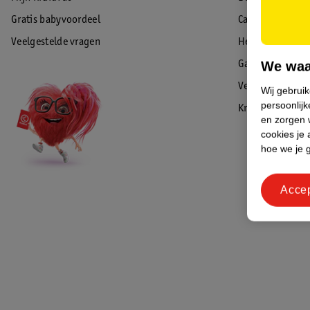
Gratis babyvoordeel
Cadeaukaart sal
Veelgestelde vragen
Herroepen & re
We waa
Garantie
Veiligheidswaa
Wij gebrui
persoonlijk
Kruidvat Advies
en zorgen w
cookies je 
hoe we je 
Acce