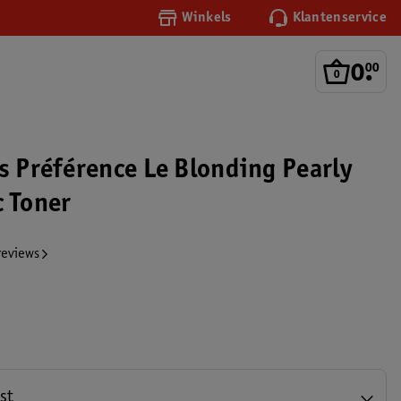
Winkels
Klantenservice
0
.
00
is Préférence Le Blonding Pearly
c Toner
reviews
st