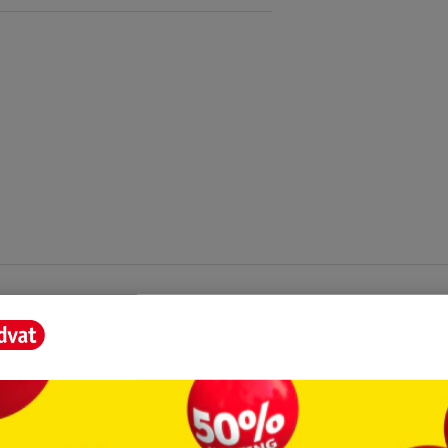
rvice
Over Kruidvat
agen
Over Kruidvat
Verkopen via Kruidvat
eren
Pers
Winkelformule