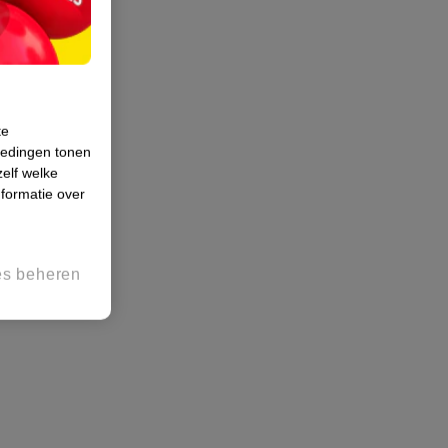
te
iedingen tonen
zelf welke
formatie over
es beheren