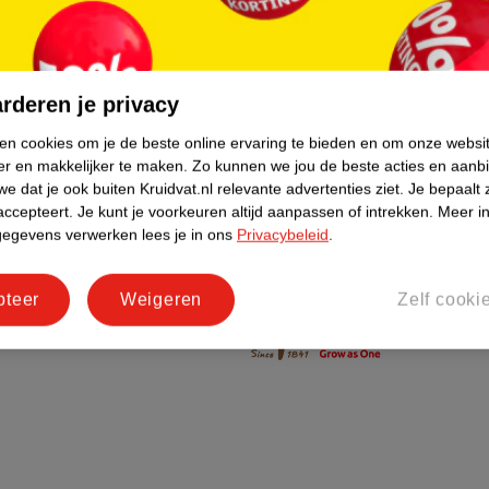
do
Bedrijfsgegevens
tourneren
Duurzaamheid
rderen je privacy
Social Media
rschuwingen
Kinderdagverblijfservice
ken cookies om je de beste online ervaring te bieden en om onze websi
er en makkelijker te maken.
Zo kunnen we jou de beste acties en aanb
Werken bij
e dat je ook buiten Kruidvat.nl relevante advertenties ziet.
Je bepaalt 
Informatiepagina's
accepteert.
Je kunt je voorkeuren altijd aanpassen of intrekken.
Meer in
gegevens verwerken lees je in ons
Privacybeleid
.
Keurmerk Zelfzorg Online
pteer
Weigeren
Zelf cooki