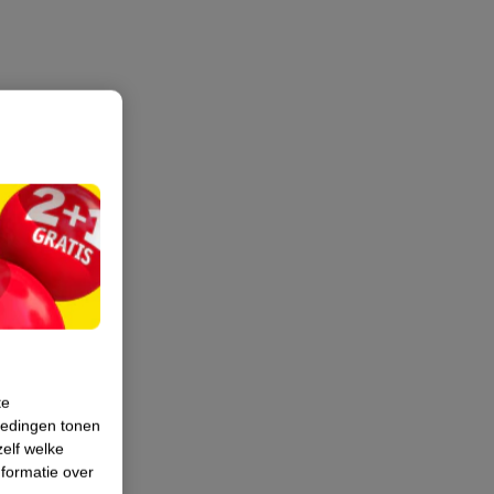
te
iedingen tonen
zelf welke
formatie over