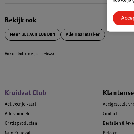
hoe we je 
Acce
Bekijk ook
Meer
BLEACH LONDON
Alle Haarmasker
Hoe controleren wij de reviews?
Kruidvat Club
Klantense
Activeer je kaart
Veelgestelde vr
Alle voordelen
Contact
Gratis producten
Bestellen & lev
Mijn Kruidvat
Betalen