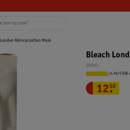
 London Reincarnation Mask
Bleach Lond
200ml
58 
(4.69/5)
12
.
50