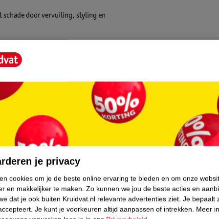
 schade door vervuiling, styling en
n, plantaardige eiwitten en
orgt je haar in slechts 20 minuten.
ral goed op droog, beschadigd, pluizig,
core.
rderen je privacy
ken cookies om je de beste online ervaring te bieden en om onze websi
er en makkelijker te maken.
Zo kunnen we jou de beste acties en aanb
e dat je ook buiten Kruidvat.nl relevante advertenties ziet.
Je bepaalt 
accepteert.
Je kunt je voorkeuren altijd aanpassen of intrekken.
Meer in