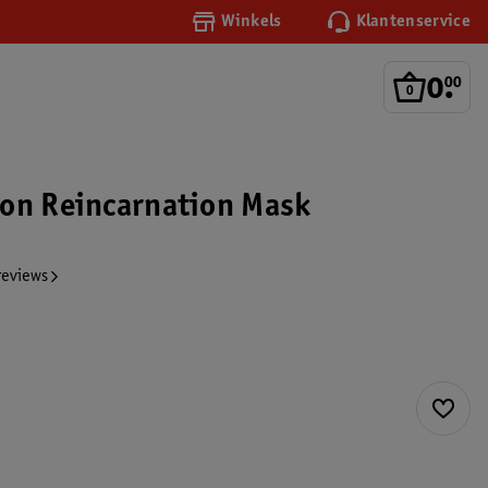
Winkels
Klantenservice
0
.
00
on Reincarnation Mask
reviews