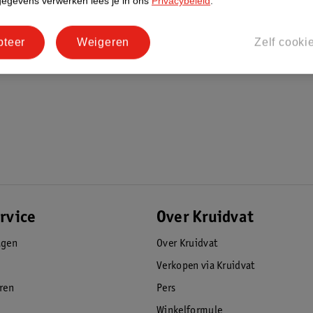
gegevens verwerken lees je in ons
Privacybeleid
.
pteer
Weigeren
Zelf cooki
rvice
Over Kruidvat
agen
Over Kruidvat
Verkopen via Kruidvat
eren
Pers
Winkelformule