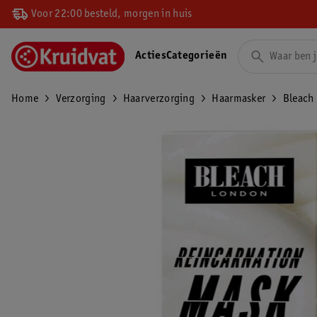
Voor 22:00 besteld, morgen in huis
Acties
Categorieën
Home
Verzorging
Haarverzorging
Haarmasker
Bleach