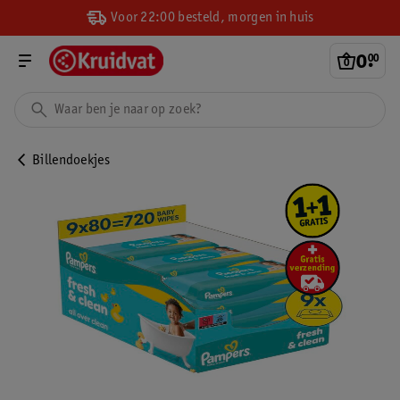
Voor 22:00 besteld, morgen in huis
0
.
00
Billendoekjes