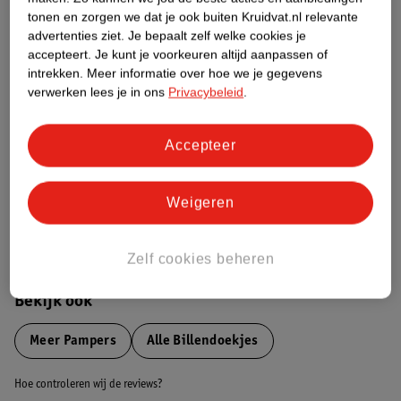
tonen en zorgen we dat je ook buiten Kruidvat.nl relevante
advertenties ziet.
Je bepaalt zelf welke cookies je
Etiketinformatie
accepteert.
Je kunt je voorkeuren altijd aanpassen of
intrekken.
Meer informatie over hoe we je gegevens
verwerken lees je in ons
Privacybeleid
.
Nature Impact Score
Dit product heeft (nog) geen Nature
Impact Score.
Accepteer
Meer informatie
Weigeren
Bestel & Bezorginformatie
Zelf cookies beheren
Bekijk ook
Meer
Pampers
Alle Billendoekjes
Hoe controleren wij de reviews?