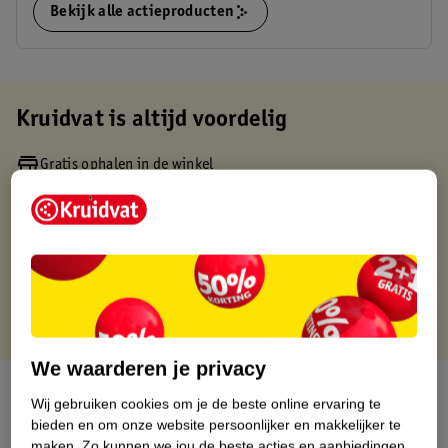
Bekijk alle actieproducten
Kruidvat is altijd voordelig
Gratis ophalen in de winkel
Op werkdagen voor 22:00 uur besteld, volgende dag in huis
Gratis thuisbezorgd vanaf 50.00
Gratis retourneren binnen 30 dagen
Gratis punten met je Kruidvat kaart
We waarderen je privacy
Over dit product
Wij gebruiken cookies om je de beste online ervaring te
bieden en om onze website persoonlijker en makkelijker te
Productinformatie
maken.
Zo kunnen we jou de beste acties en aanbiedingen