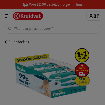
Voor 22:00 besteld, morgen in huis
0
.
00
Billendoekjes