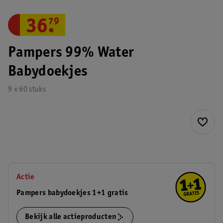
36
.
79
Pampers 99% Water
Babydoekjes
9 x 60 stuks
Actie
Pampers babydoekjes 1+1 gratis
Bekijk alle actieproducten