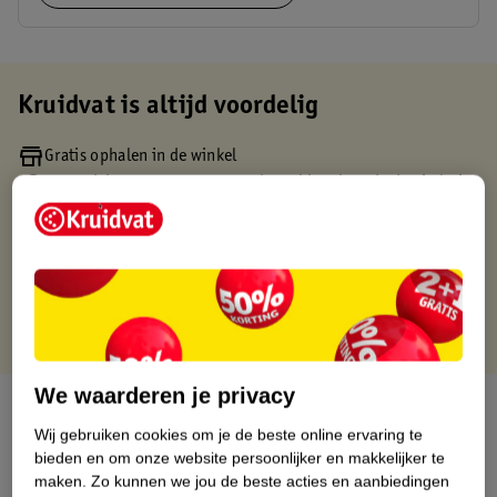
Kruidvat is altijd voordelig
Gratis ophalen in de winkel
Op werkdagen voor 22:00 uur besteld, volgende dag in huis
Gratis thuisbezorgd vanaf 50.00
Gratis retourneren binnen 30 dagen
Gratis punten met je Kruidvat kaart
We waarderen je privacy
Over dit product
Wij gebruiken cookies om je de beste online ervaring te
Productinformatie
bieden en om onze website persoonlijker en makkelijker te
maken.
Zo kunnen we jou de beste acties en aanbiedingen