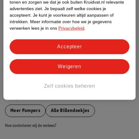
tonen en zorgen we dat je ook buiten Kruidvat.nl relevante
Etiketinformatie
advertenties ziet.
Je bepaalt zelf welke cookies je
accepteert.
Je kunt je voorkeuren altijd aanpassen of
intrekken.
Meer informatie over hoe we je gegevens
Nature Impact Score
verwerken lees je in ons
Privacybeleid
.
Dit product heeft (nog) geen Nature
Impact Score.
Accepteer
Meer informatie
Weigeren
Bestel & Bezorginformatie
Zelf cookies beheren
Bekijk ook
Meer
Pampers
Alle Billendoekjes
Hoe controleren wij de reviews?