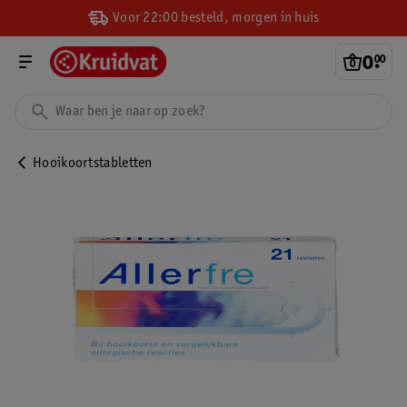
Voor 22:00 besteld, morgen in huis
0
.
00
Hooikoortstabletten