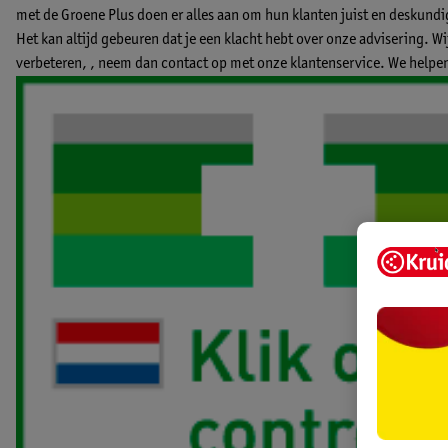
met de Groene Plus doen er alles aan om hun klanten juist en deskund
Het kan altijd gebeuren dat je een klacht hebt over onze advisering. W
verbeteren, ,
neem dan contact op met onze klantenservice.
We helpen