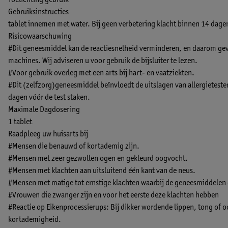
Toelichting gebruik
Gebruiksinstructies
tablet innemen met water. Bij geen verbetering klacht binnen 14 dagen
Risicowaarschuwing
#Dit geneesmiddel kan de reactiesnelheid verminderen, en daarom gevaar
machines. Wij adviseren u voor gebruik de bijsluiter te lezen.
#Voor gebruik overleg met een arts bij hart- en vaatziekten.
#Dit (zelfzorg)geneesmiddel beïnvloedt de uitslagen van allergieteste
dagen vóór de test staken.
Maximale Dagdosering
1 tablet
Raadpleeg uw huisarts bij
#Mensen die benauwd of kortademig zijn.
#Mensen met zeer gezwollen ogen en gekleurd oogvocht.
#Mensen met klachten aan uitsluitend één kant van de neus.
#Mensen met matige tot ernstige klachten waarbij de geneesmiddelen
#Vrouwen die zwanger zijn en voor het eerste deze klachten hebben
#Reactie op Eikenprocessierups: Bij dikker wordende lippen, tong of
kortademigheid.