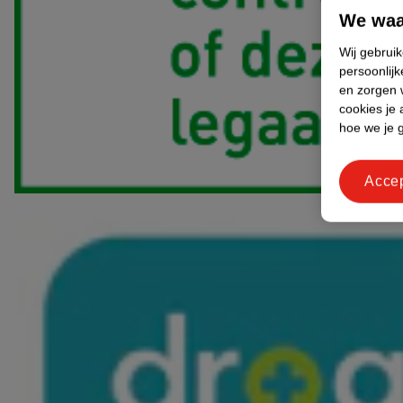
We waa
Wij gebrui
persoonlijk
en zorgen w
cookies je 
hoe we je 
Acce