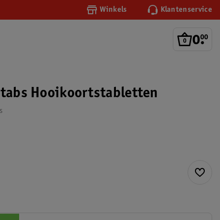
Winkels
Klantenservice
0
.
00
otabs Hooikoortstabletten
s