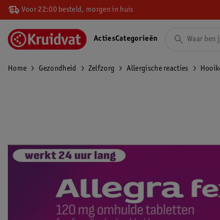
Voor 22:00 besteld, morgen in huis
Acties
Categorieën
Home
Gezondheid
Zelfzorg
Allergische reacties
Hooik