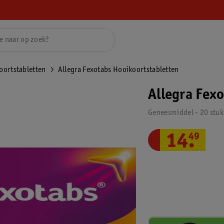
oortstabletten
Allegra Fexotabs Hooikoortstabletten
Allegra Fex
Geneesmiddel - 20 stuk
14
.
49