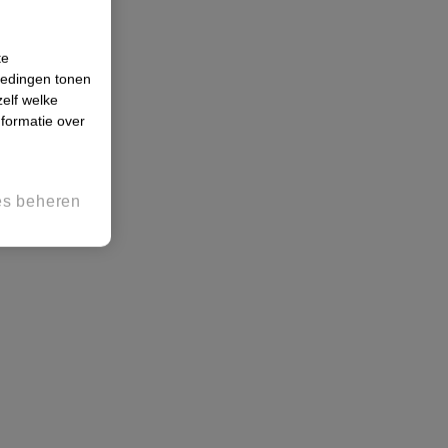
te
iedingen tonen
zelf welke
formatie over
es beheren