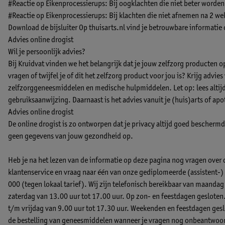
#Reactie op Eikenprocessierups: Bij oogklachten die niet beter worden
#Reactie op Eikenprocessierups: Bij klachten die niet afnemen na 2 we
Download de bijsluiter
Op thuisarts.nl vind je betrouwbare informatie
Advies online drogist
Wil je persoonlijk advies?
Bij Kruidvat vinden we het belangrijk dat je jouw zelfzorg producten 
vragen of twijfel je of dit het zelfzorg product voor jou is? Krijg advie
zelfzorggeneesmiddelen en medische hulpmiddelen. Let op: lees altijd 
gebruiksaanwijzing. Daarnaast is het advies vanuit je (huis)arts of apo
Advies online drogist
De online drogist is zo ontworpen dat je privacy altijd goed beschermd b
geen gegevens van jouw gezondheid op.
Heb je na het lezen van de informatie op deze pagina nog vragen over
klantenservice en vraag naar één van onze gediplomeerde (assistent
000 (tegen lokaal tarief). Wij zijn telefonisch bereikbaar van maandag
zaterdag van 13.00 uur tot 17.00 uur. Op zon- en feestdagen gesloten
t/m vrijdag van 9.00 uur tot 17.30 uur. Weekenden en feestdagen geslo
de bestelling van geneesmiddelen wanneer je vragen nog onbeantwoord