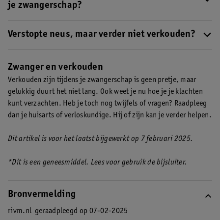
proberen te verlichten, bijvoorbeeld door te stomen en je neus
je zwangerschap?
te spoelen.
Nee, een verkoudheid terwijl je zwanger bent is niet gevaarlijk.
Wel kan het vervelend zijn.
Verstopte neus, maar verder niet verkouden?
Je kunt ook last hebben van zwangerschapsrhinitis. Dit lijkt heel
erg op een verkoudheid. Je hebt dan voornamelijk last van een
Zwanger en verkouden
verstopte neus, maar je kunt soms ook last hebben van andere
Verkouden zijn tijdens je zwangerschap is geen pretje, maar
symptomen zoals niezen of een loopneus. Twijfel je of je
gelukkig duurt het niet lang. Ook weet je nu hoe je je klachten
verkouden bent of last hebt van zwangerschapsrhinitis? Neem
kunt verzachten. Heb je toch nog twijfels of vragen? Raadpleeg
dan contact op met je huisarts of verloskundige.
dan je huisarts of verloskundige. Hij of zijn kan je verder helpen.
Dit artikel is voor het laatst bijgewerkt op 7 februari 2025.
*Dit is een geneesmiddel. Lees voor gebruik de bijsluiter.
Bronvermelding
rivm.nl
geraadpleegd op 07-02-2025