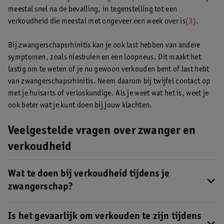
meestal snel na de bevalling, in tegenstelling tot een
verkoudheid die meestal met ongeveer een week over is
(3)
.
Bij zwangerschapsrhinitis kan je ook last hebben van andere
symptomen, zoals niesbuien en een loopneus. Dit maakt het
lastig om te weten of je nu gewoon verkouden bent of last hebt
van zwangerschapsrhinitis. Neem daarom bij twijfel contact op
met je huisarts of verloskundige. Als je weet wat het is, weet je
ook beter wat je kunt doen bij jouw klachten.
Veelgestelde vragen over zwanger en
verkoudheid
Wat te doen bij verkoudheid tijdens je
zwangerschap?
Je kunt alleen maar rustig uitzieken als je zwanger bent en een
verkoudheid te pakken hebt. Wel kun je je verkoudheidsklachten
Is het gevaarlijk om verkouden te zijn tijdens