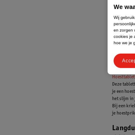
We waa
Hoestpast
Wij gebrui
Dit zijn k
persoonlijk
bedekken
en zorgen w
waardoor 
cookies je 
hoe we je 
*Dit is e
het kopen
Acce
Hoesttablet
Deze tablett
je een hoes
het slijm in
Bij een kri
je hoestpri
Langdu