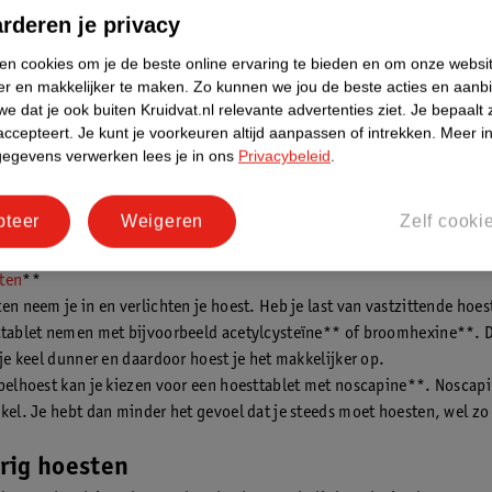
rderen je privacy
illes
*/**
ken cookies om je de beste online ervaring te bieden en om onze websi
eelsnoepjes die je keel bijvoorbeeld
er en makkelijker te maken.
Zo kunnen we jou de beste acties en aanb
 met een beschermend laagje
e dat je ook buiten Kruidvat.nl relevante advertenties ziet.
Je bepaalt 
je hoestreflex kalmeert.
accepteert.
Je kunt je voorkeuren altijd aanpassen of intrekken.
Meer in
gegevens verwerken lees je in ons
Privacybeleid
.
en medisch hulpmiddel. Lees voor
 de verpakking.
pteer
Weigeren
Zelf cooki
ten
**
en neem je in en verlichten je hoest. Heb je last van vastzittende hoe
ttablet nemen met bijvoorbeeld acetylcysteïne** of broomhexine**.
 je keel dunner en daardoor hoest je het makkelijker op.
ebelhoest kan je kiezen voor een hoesttablet met noscapine**. Noscapi
kkel. Je hebt dan minder het gevoel dat je steeds moet hoesten, wel zo 
rig hoesten