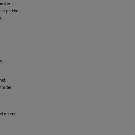
hoesten.
oestprikkel.
n.
op.
het
 minder
el en een