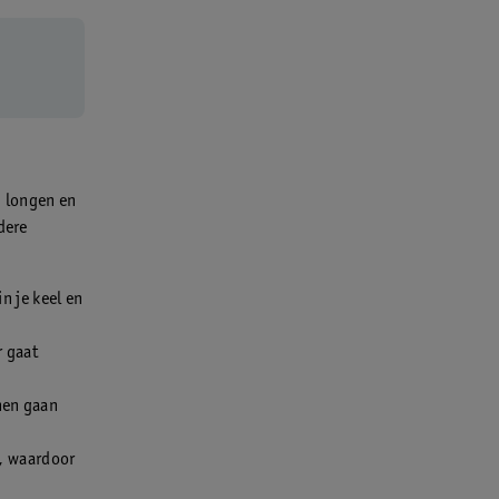
l, longen en
dere
in je keel en
r gaat
nen gaan
n, waardoor