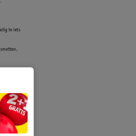
t
tig te iets
esmetten.
 last hebt