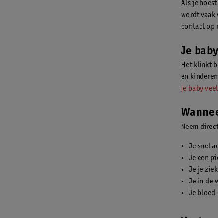
Als je hoes
wordt vaak 
contact op 
Je baby
Het klinkt b
en kinderen
je baby veel
Wanneer
Neem direct
Je snel a
Je een p
Je je zie
Je in de 
Je bloed