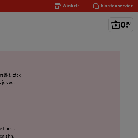
Winkels
Klantenservice
0
.
00
rslikt, ziek
 je veel
de hoest.
en zijn.