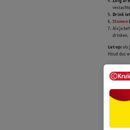
Zuig af 
verzacht
Drink ie
Stomen
Als je be
drinken, 
Let op:
als 
Houd dus wa
Middele
Helpen bove
van je hoest
Hoestsir
Je kiest 
je type h
vaak ande
vastzitte