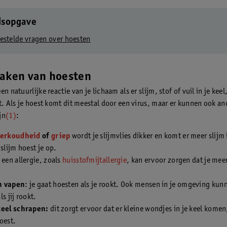
dsopgave
estelde vragen over hoesten
zaken van hoesten
en natuurlijke reactie van je lichaam als er slijm, stof of vuil in je kee
it. Als je hoest komt dit meestal door een virus, maar er kunnen ook an
jn
(1)
:
verkoudheid
of
griep
wordt je slijmvlies dikker en komt er meer slijm 
 slijm hoest je op.
: een allergie, zoals
huisstofmijtallergie
, kan ervoor zorgen dat je mee
n vapen
: je gaat hoesten als je rookt. Ook mensen in je omgeving kun
s jij rookt.
keel schrapen:
dit zorgt ervoor dat er kleine wondjes in je keel kome
oest.