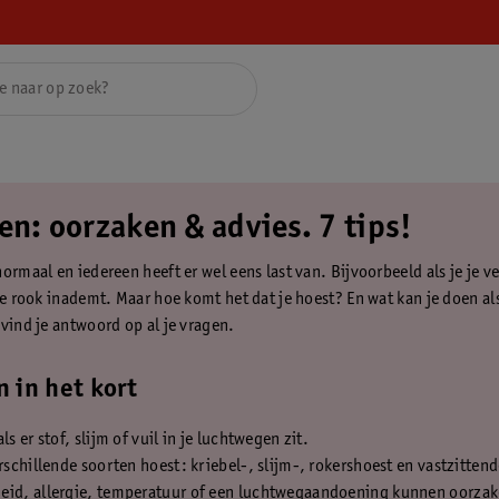
en: oorzaken & advies. 7 tips!
ormaal en iedereen heeft er wel eens last van. Bijvoorbeeld als je je ve
je rook inademt. Maar hoe komt het dat je hoest? En wat kan je doen als
 vind je antwoord op al je vragen.
 in het kort
ls er stof, slijm of vuil in je luchtwegen zit.
erschillende soorten hoest: kriebel-, slijm-, rokershoest en vastzitten
eid, allergie, temperatuur of een luchtwegaandoening kunnen oorzak