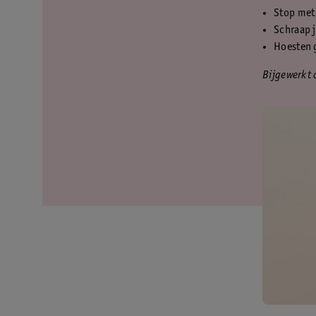
Stop met 
Schraap j
Hoesten g
Bijgewerkt 