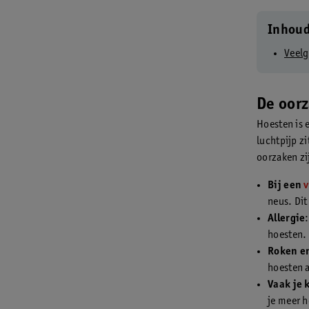
Inhou
Veelg
De oor
Hoesten is e
luchtpijp z
oorzaken zi
Bij een
neus. Dit
Allergie
hoesten.
Roken e
hoesten al
Vaak je 
je meer h