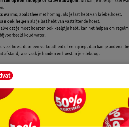
en toe op een snoepje of kauw kauwgom
. Dit kan je hoestprikkel wa
en.
ts warms
, zoals thee met honing, als je last hebt van kriebelhoest.
kan ook helpen
als je last hebt van vastzittende hoest.
halve dat je moet hoesten ook keelpijn hebt, kan het helpen om regelma
bijvoorbeeld koud water.
je veel hoest door een verkoudheid of een griep, dan kan je anderen b
t afstand, was vaak je handen en hoest in je elleboog.
n voor hoesten bij griep en verkoudheid
nstaande tips niet voldoende? Dan kan je ook een middel nemen als je
 bij verkoudheid of griep:
oop
*/**
hoestsiroop het best afhankelijk van
oest. Voor een kriebelhoest heb je
re siropen dan voor een
nde slijmhoest.