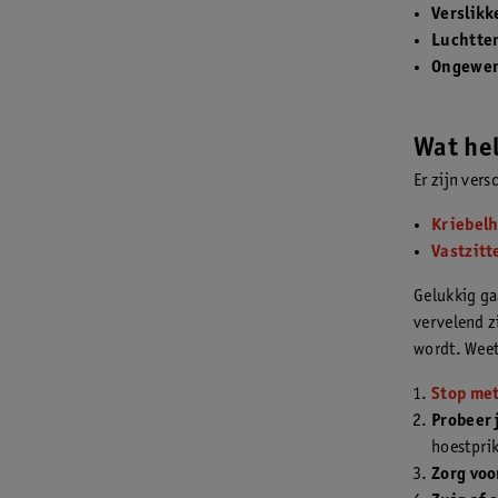
Verslikk
Luchtte
Ongewen
Wat hel
Er zijn vers
Kriebel
Vastzitt
Gelukkig ga
vervelend zi
wordt. Weet 
Stop me
Probeer 
hoestprik
Zorg voo