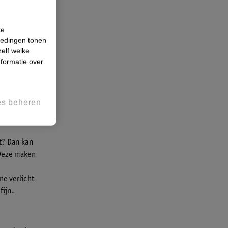
te
iedingen tonen
zelf welke
formatie over
es beheren
st? Dan kan
 Deze maken
ne verlicht
fijn.