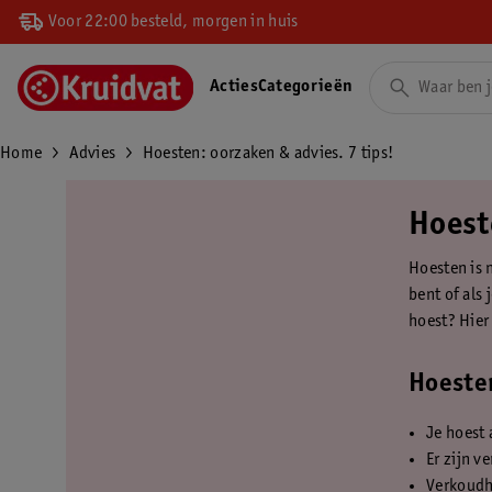
Voor 22:00 besteld, morgen in huis
Acties
Categorieën
Home
Advies
Hoesten: oorzaken & advies. 7 tips!
Hoest
Hoesten is n
bent of als 
hoest? Hier
Hoesten
Je hoest a
Er zijn v
Verkoudh