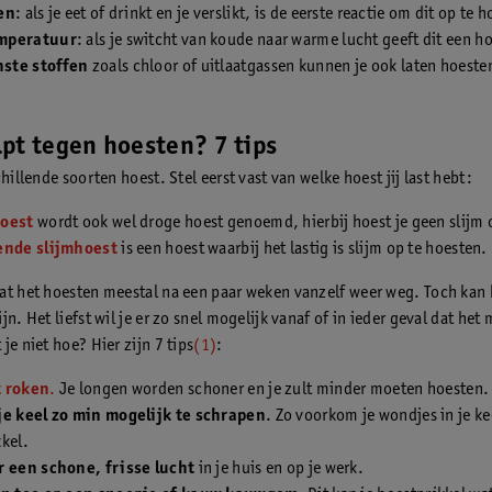
en
: als je eet of drinkt en je verslikt, is de eerste reactie om dit op te 
mperatuur
: als je switcht van koude naar warme lucht geeft dit een h
ste stoffen
zoals chloor of uitlaatgassen kunnen je ook laten hoeste
pt tegen hoesten? 7 tips
chillende soorten hoest. Stel eerst vast van welke hoest jij last hebt:
hoest
wordt ook wel droge hoest genoemd, hierbij hoest je geen slijm 
ende slijmhoest
is een hoest waarbij het lastig is slijm op te hoesten.
at het hoesten meestal na een paar weken vanzelf weer weg. Toch kan 
jn. Het liefst wil je er zo snel mogelijk vanaf of in ieder geval dat het
je niet hoe? Hier zijn 7 tips
(1)
:
t roken
.
Je longen worden schoner en je zult minder moeten hoesten.
je keel zo min mogelijk te schrapen
. Zo voorkom je wondjes in je ke
kel.
r een schone, frisse lucht
in je huis en op je werk.