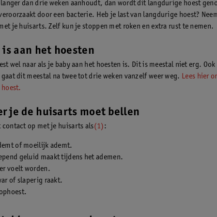
t langer dan drie weken aanhoudt, dan wordt dit langdurige hoest gen
veroorzaakt door een bacterie. Heb je last van langdurige hoest? Nee
met je huisarts. Zelf kun je stoppen met roken en extra rust te nemen.
 is aan het hoesten
est wel naar als je baby aan het hoesten is. Dit is meestal niet erg. Ook
 gaat dit meestal na twee tot drie weken vanzelf weer weg.
Lees hier on
 hoest.
 je de huisarts moet bellen
 contact op met je huisarts als
(1)
:
demt of moeilijk ademt.
iepend geluid maakt tijdens het ademen.
ker voelt worden.
war of slaperig raakt.
 ophoest.